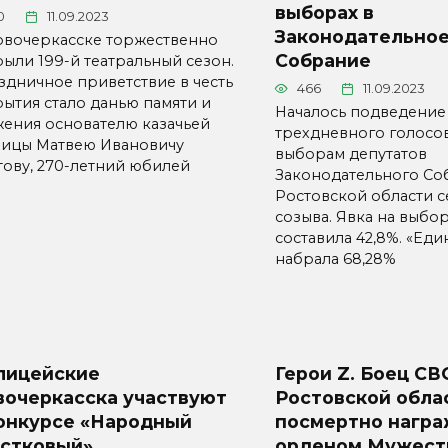
выборах в
0
11.09.2023
Законодательно
овочеркасске торжественно
Собрание
рыли 199-й театральный сезон.
здничное приветствие в честь
466
11.09.2023
рытия стало данью памяти и
Началось подведение
жения основателю казачьей
трехдневного голосо
лицы Матвею Ивановичу
выборам депутатов
тову, 270-летний юбилей
Законодательного Со
Ростовской области 
созыва. Явка на выбо
составила 42,8%. «Еди
набрала 68,28%
лицейские
Герои Z. Боец СВ
вочеркасска участвуют
Ростовской обла
конкурсе «Народный
посмертно нагр
астковый»
орденом Мужест