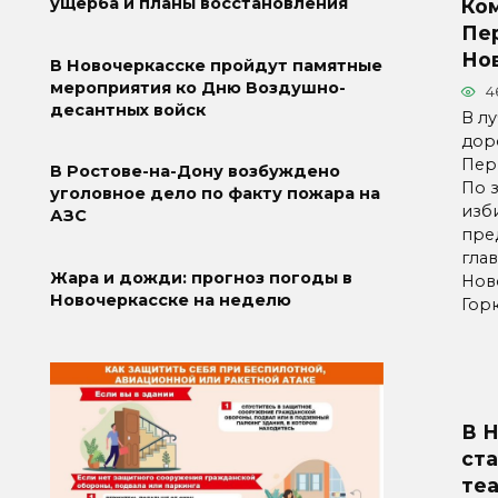
ущерба и планы восстановления
Ко
Пе
Но
В Новочеркасске пройдут памятные
мероприятия ко Дню Воздушно-
4
десантных войск
В л
дор
Пер
В Ростове-на-Дону возбуждено
По 
уголовное дело по факту пожара на
изб
АЗС
пре
гла
Жара и дожди: прогноз погоды в
Нов
Новочеркасске на неделю
Гор
В 
ст
те