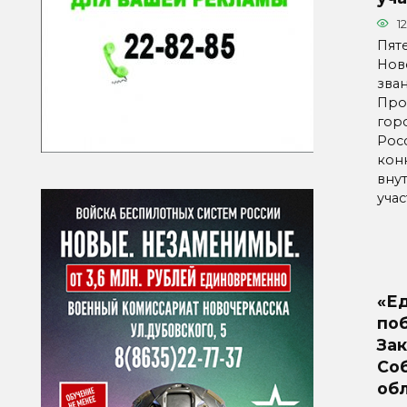
1
Пят
Нов
зва
Про
горо
Рос
кон
вну
учас
«Е
по
За
Со
об