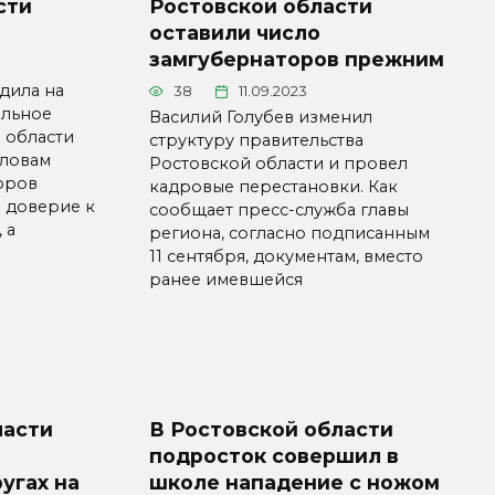
сти
Ростовской области
оставили число
замгубернаторов прежним
дила на
38
11.09.2023
ельное
Василий Голубев изменил
 области
структуру правительства
словам
Ростовской области и провел
оров
кадровые перестановки. Как
 доверие к
сообщает пресс-служба главы
 а
региона, согласно подписанным
11 сентября, документам, вместо
ранее имевшейся
ласти
В Ростовской области
подросток совершил в
угах на
школе нападение с ножом