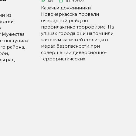
48
11.09.2023
Казачьи дружинники
Новочеркасска провели
ии из
очередной рейд по
Сергей
профилактике терроризма. На
о
улицах города они напомнили
 Мужества.
жителям казачьей столицы о
е поступила
мерах безопасности при
го района,
совершении диверсионно-
рой,
террористических
ьград.