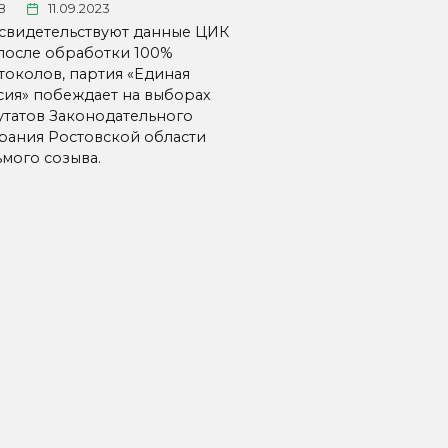
8
11.09.2023
 свидетельствуют данные ЦИК
после обработки 100%
токолов, партия «Единая
сия» побеждает на выборах
утатов Законодательного
рания Ростовской области
ьмого созыва.