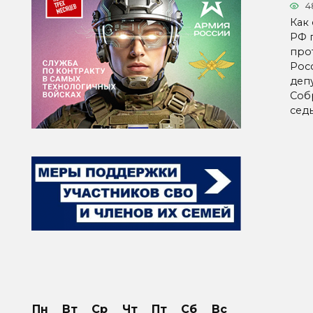
4
Как
РФ 
про
Рос
деп
Соб
сед
Пн
Вт
Ср
Чт
Пт
Сб
Вс