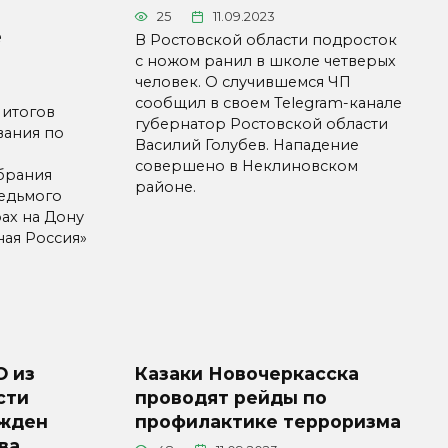
25
11.09.2023
е
В Ростовской области подросток
с ножом ранил в школе четверых
человек. О случившемся ЧП
сообщил в своем Telegram-канале
 итогов
губернатор Ростовской области
вания по
Василий Голубев. Нападение
совершено в Неклиновском
брания
районе.
седьмого
рах на Дону
ная Россия»
О из
Казаки Новочеркасска
сти
проводят рейды по
ажден
профилактике терроризма
ва