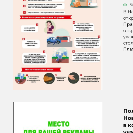
5
В Н
отк
Пра
отк
ува
сто
Пла
По
Но
в 
уч