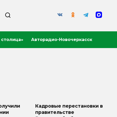
 столица»
Авторадио-Новочеркасск
олучили
Кадровые перестановки в
ании
правительстве