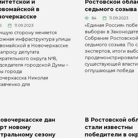
митетской и
Ростовской обла
рвомайской в
седьмого созыва
вочеркасске
64
11.09.2023
«Единая Россия» побе
6
11.09.2023
выборах в Законодат
учшую сторону меняется
Собрание Ростовской
ожная инфраструктура улицы
седьмого созыва. По 
вомайской в Новочеркасске.
экспертов, итоги выб
запросу депутата
продемонстрировали
ирательного округа №8,
существующей власти,
дседателя городской Думы –
оглушающая победа
вы города
очеркасска Николая
кавченко для
Новочеркасске дан
В Ростовской об
арт новому
стали известны
атральному сезону
победители в окр