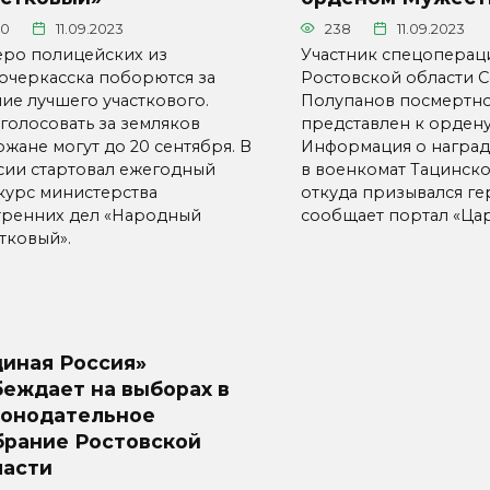
20
11.09.2023
238
11.09.2023
еро полицейских из
Участник спецоперац
очеркасска поборются за
Ростовской области 
ние лучшего участкового.
Полупанов посмертн
голосовать за земляков
представлен к ордену
жане могут до 20 сентября. В
Информация о наград
сии стартовал ежегодный
в военкомат Тацинско
курс министерства
откуда призывался ге
тренних дел «Народный
сообщает портал «Цар
тковый».
диная Россия»
беждает на выборах в
конодательное
брание Ростовской
ласти