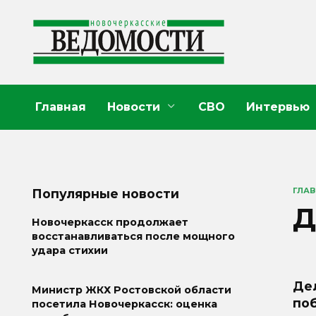
Перейти
к
содержанию
Главная
Новости
СВО
Интервью
ГЛА
Популярные новости
Д
Новочеркасск продолжает
восстанавливаться после мощного
удара стихии
Де
Министр ЖКХ Ростовской области
поб
посетила Новочеркасск: оценка