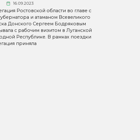
16.09.2023
егация Ростовской области во главе с
губернатора и атаманом Всевеликого
ска Донского Сергеем Бодряковым
ывала с рабочим визитом в Луганской
одной Республике. В рамках поездки
егация приняла