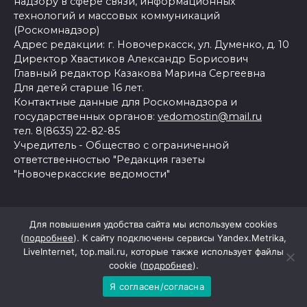
надзору в сфере связи, информационных
технологий и массовых коммуникаций
(Роскомнадзор)
Адрес редакции: г. Новочеркасск, ул. Думенко, д. 10
Директор Хвастиков Александр Борисович
Главный редактор Казакова Марина Сергеевна
Для детей старше 16 лет.
Контактные данные для Роскомнадзора и
государственных органов:
vedomostin@mail.ru
тел. 8(8635) 22-82-85
Учредитель - Общество с ограниченной
ответственностью "Редакция газеты
"Новочеркасские ведомости"
Согласие на обработку персональных данных с
Для повышения удобства сайта мы используем cookies
помощью сервисов Yandex.Metrika, LiveInternet,
(
подробнее
). К сайту подключены сервисы Yandex.Metrika,
top.mail.ru
LiveInternet, top.mail.ru, которые также использует файлы
Политика конфиденциальности и защиты
cookie (
подробнее
).
информации
Я согласен/согласна