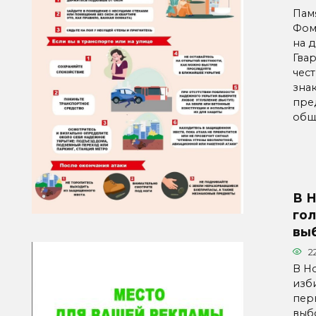
Пам
Фом
на 
Гва
чес
знак
пре
общ
В 
гол
вы
2
В Н
изб
пер
выб