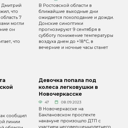
а Дмитрий
В Ростовской области в
ил, что
ближайшие выходные дни
 область 7
ожидается похолодание и дожди.
ками могли
Донские синоптики
ение он
прогнозируют 9 сентября в
субботу понижение температуры
итает, что
воздуха днем до +18°C, в
вечерние и ночные часы станет
та
Девочка попала под
вской
колеса легковушки в
Новочеркасске
47
08.09.2023
В Новочеркасске на
Баклановском проспекте
как сообщил
накануне произошло ДТП с
мой линии
участием несовершеннолетнего
ой области