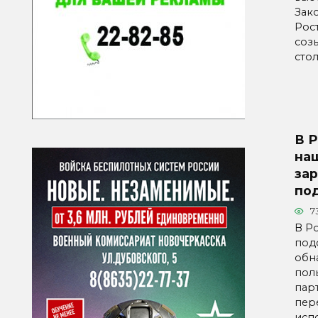
Зак
Рос
созы
сто
В 
на
за
по
7
В Р
под
обн
пол
пар
пер
исп