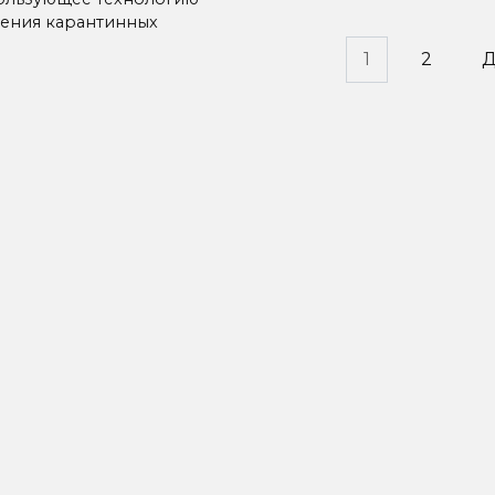
ения карантинных
инация
1
2
Д
исей