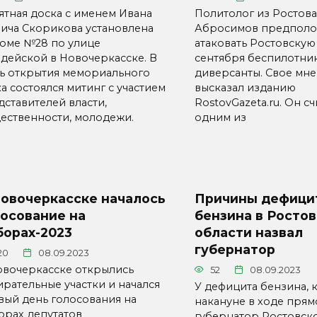
ятная доска с именем Ивана
Политолог из Ростов
ича Скорикова установлена
Абросимов предполож
доме №28 по улице
атаковать Ростовскую
рдейской в Новочеркасске. В
сентября беспилотни
ть открытия мемориального
диверсанты. Свое мн
а состоялся митинг с участием
высказал изданию
дставителей власти,
RostovGazeta.ru. Он сч
ественности, молодежи.
одним из
Новочеркасске началось
Причины дефици
осование на
бензина в Росто
борах-2023
области назвал
губернатор
20
08.09.2023
овочеркасске открылись
52
08.09.2023
ирательные участки и начался
У дефицита бензина, 
вый день голосования на
накануне в ходе пря
орах депутатов
губернатор Ростовск