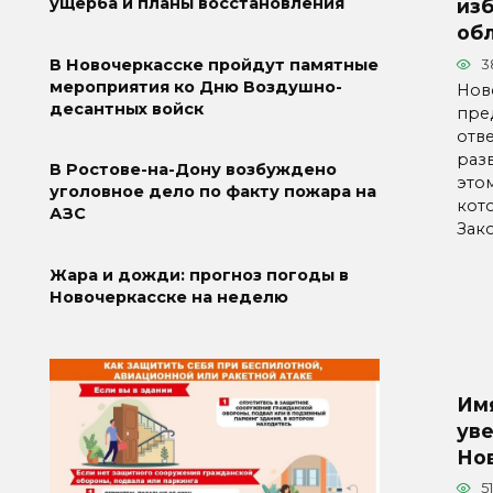
ущерба и планы восстановления
из
об
В Новочеркасске пройдут памятные
3
мероприятия ко Дню Воздушно-
Нов
десантных войск
пред
отв
раз
В Ростове-на-Дону возбуждено
это
уголовное дело по факту пожара на
кот
АЗС
Зак
Жара и дожди: прогноз погоды в
Новочеркасске на неделю
Им
уве
Но
51