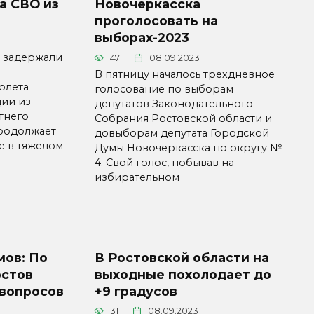
а СВО из
Новочеркасска
проголосовать на
выборах-2023
и задержали
47
08.09.2023
В пятницу началось трехдневное
олета
голосование по выборам
ции из
депутатов Законодательного
тнего
Собрания Ростовской области и
продолжает
довыборам депутата Городской
е в тяжелом
Думы Новочеркасска по округу №
4. Свой голос, побывав на
избирательном
ов: По
В Ростовской области на
остов
выходные похолодает до
 вопросов
+9 градусов
31
08.09.2023