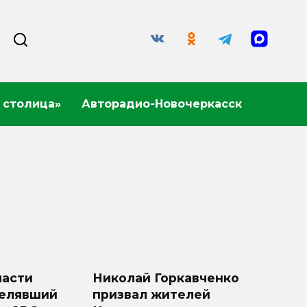
 столица»
Авторадио-Новочеркасск
ласти
Николай Горкавченко
релявший
призвал жителей