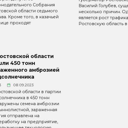
онодательного Собрания
Василий Голубев, сущ
товской области седьмого
несколько причин. Од
ва. Кроме того, в казачьей
является рост трафик
лице проходят
Ростовскую область в
Ростовской области
шли 450 тонн
раженного амброзией
дсолнечника
3
08.09.2023
остовской области в партии
солнечника в 450 тонн
аружены семена амброзии
ыннолистной, зараженная
тия отправлена на
еработку на предприятие,
ользующее технологию