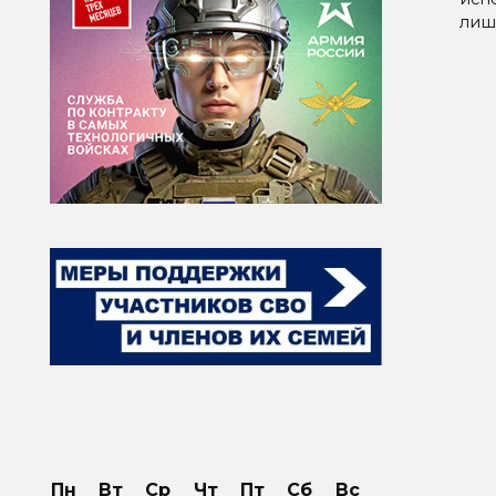
лиш
Паг
зап
Пн
Вт
Ср
Чт
Пт
Сб
Вс