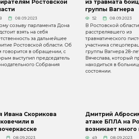
бирателям Ростовской
из травмата бойц
ласти
группы Вагнера
8
08.09.2023
52
08.09.2023
ому созыву парламента Дона
В Ростовской област
стоит взять на себя
расстрелявшего из
етственность за дальнейшее
травматического пист
витие Ростовской области. Об
участника спецопера
м говорится в обращении, с
группы Вагнера 28-ле
орым выступил председатель
Вячеслава, который 
онодательного Собрания
находиться в больниц
состоянии.
я Ивана Скорикова
Дмитрий Абросим
ковечили в
атаке БПЛА на Р
вочеркасске
возникает много
08.09.2023
49
08.09.2023