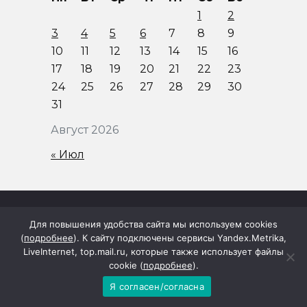
1
2
3
4
5
6
7
8
9
10
11
12
13
14
15
16
17
18
19
20
21
22
23
24
25
26
27
28
29
30
31
Август 2026
« Июл
Для повышения удобства сайта мы используем cookies
Реклама
(
подробнее
). К сайту подключены сервисы Yandex.Metrika,
LiveInternet, top.mail.ru, которые также использует файлы
О проекте
cookie (
подробнее
).
Контакты
Я согласен/согласна