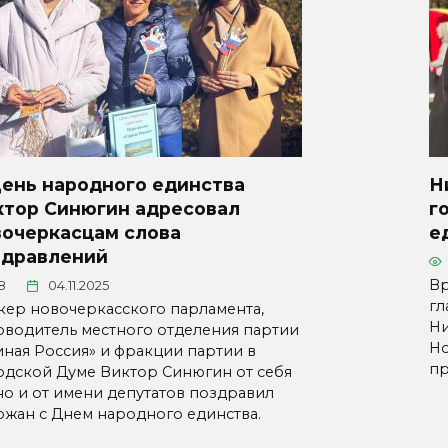
День народного единства
Н
ктор Синюгин адресовал
г
вочеркасцам слова
е
здравлений
Вр
8
04.11.2025
гл
кер новочеркасского парламента,
Ни
оводитель местного отделения партии
Но
иная Россия» и фракции партии в
пр
одской Думе Виктор Синюгин от себя
но и от имени депутатов поздравил
ожан с Днем народного единства.