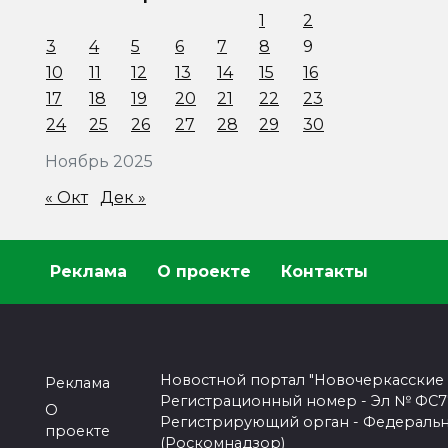
1
2
3
4
5
6
7
8
9
10
11
12
13
14
15
16
17
18
19
20
21
22
23
24
25
26
27
28
29
30
Ноябрь 2025
« Окт
Дек »
Реклама
О проекте
Контакты
Новостной портал "Новочеркасские
Реклама
Регистрационный номер - Эл № ФС77-
О
Регистрирующий орган - Федеральн
проекте
(Роскомнадзор)