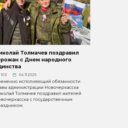
иколай Толмачев поздравил
орожан с Днем народного
динства
103
04.11.2025
еменно исполняющий обязанности
авы администрации Новочеркасска
колай Толмачев поздравил жителей
вочеркасска с государственным
аздником.