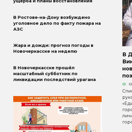
ущерба и планы восстановления
В Ростове-на-Дону возбуждено
уголовное дело по факту пожара на
АЗС
Жара и дожди: прогноз погоды в
Новочеркасске на неделю
В 
Ви
В Новочеркасске прошёл
но
масштабный субботник по
по
ликвидации последствий урагана
6
Спи
рук
«Ед
гор
лич
гор