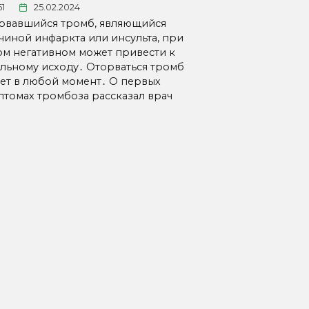
51
25.02.2024
рвавшийся тромб, являющийся
чиной инфаркта или инсульта, при
ом негативном может привести к
альному исходу․ Оторваться тромб
ет в любой момент․ О первых
птомах тромбоза рассказал врач