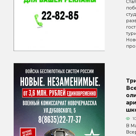
Ста
поб
сту
раз
гос
тури
Нов
про
Тр
Вс
ол
ар
шк
1
В М
Все