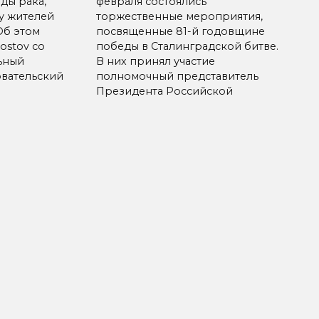
ды рака,
февраля состоялись
у жителей
торжественные мероприятия,
Об этом
посвященные 81-й годовщине
ostov со
победы в Сталинградской битве.
ьный
В них принял участие
вательский
полномочный представитель
Президента Российской