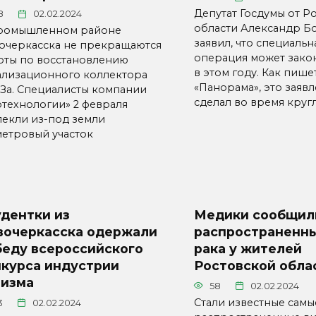
Депутат Госдумы от Р
8
02.02.2024
области Александр Б
ромышленном районе
заявил, что специальн
очеркасска не прекращаются
операция может зако
оты по восстановлению
в этом году. Как пише
ализационного коллектора
«Панорама», это заяв
За. Специалисты компании
сделал во время круг
отехнологии» 2 февраля
лекли из-под земли
метровый участок
дентки из
Медики сообщил
вочеркасска одержали
распространенны
беду всероссийского
рака у жителей
нкурса индустрии
Ростовской обла
ризма
58
02.02.2024
Стали известные самы
3
02.02.2024