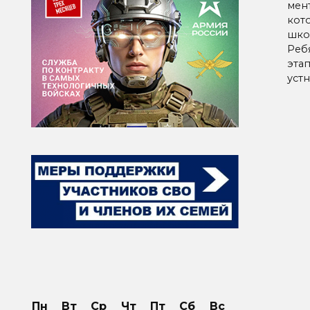
мен
кот
шко
Ребя
этап
устн
Паг
зап
Пн
Вт
Ср
Чт
Пт
Сб
Вс