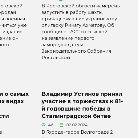
остовской
В Ростовской области намерены
ородай
запустить в работу шахты,
ая военная
принадлежавшие украинскому
нчиться уже
олигарху Ринату Ахметову. Об
т издание
сообщило ТАСС со ссылкой
ление он
на заявление первого
лого
зампредседателя
Законодательного Собрания
Ростовской
и о самых
Владимир Устинов принял
х видах
участие в торжествах к 81-
й годовщине победы в
сти
Сталинградской битве
46
02.02.2024
е
В Городе-герое Волгограде 2