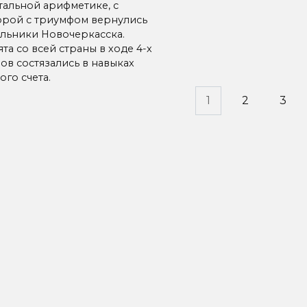
тальной арифметике, с
орой с триумфом вернулись
льники Новочеркасска.
та со всей страны в ходе 4-х
ов состязались в навыках
ого счета.
инация
1
2
3
исей