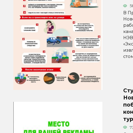
5
В П
Нов
раб
кан
НЭВ
«Эк
изв
сто
Сту
Но
по
ко
ту
7