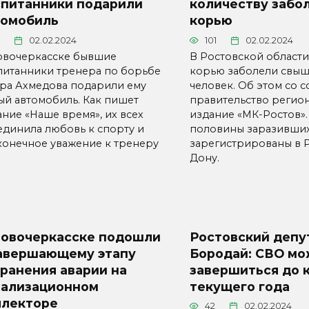
спитанники подарили
количеству забо
томобиль
корью
02.02.2024
101
02.02.2024
овочеркасске бывшие
В Ростовской области
питанники тренера по борьбе
корью заболели свыш
ра Ахмедова подарили ему
человек. Об этом со с
ый автомобиль. Как пишет
правительство регио
ание «Наше время», их всех
издание «МК-Ростов».
единила любовь к спорту и
половины заразивши
конечное уважение к тренеру
зарегистрированы в Р
Дону.
Новочеркасске подошли
Ростовский депу
завершающему этапу
Бородай: СВО мо
ранения аварии на
завершиться до 
нализационном
текущего года
ллекторе
42
02.02.2024