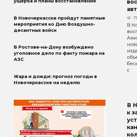
ущерба и планы восстановления
во
ав
В Новочеркасске пройдут памятные
71
мероприятия ко Дню Воздушно-
В Н
десантных войск
вос
Ами
нов
В Ростове-на-Дону возбуждено
изд
уголовное дело по факту пожара на
объ
АЗС
бес
с
Жара и дожди: прогноз погоды в
Новочеркасске на неделю
В 
к 
уст
ка
ко