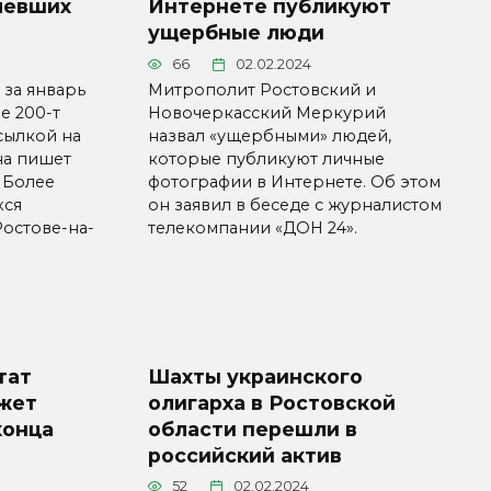
левших
Интернете публикуют
ущербные люди
66
02.02.2024
 за январь
Митрополит Ростовский и
е 200-т
Новочеркасский Меркурий
сылкой на
назвал «ущербными» людей,
на пишет
которые публикуют личные
 Более
фотографии в Интернете. Об этом
хся
он заявил в беседе с журналистом
остове-на-
телекомпании «ДОН 24».
тат
Шахты украинского
жет
олигарха в Ростовской
конца
области перешли в
российский актив
52
02.02.2024