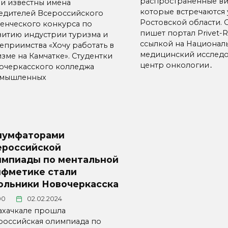
распространенные ви
ли известны имена
которые встречаются 
едителей Всероссийского
Ростовской области. 
денческого конкурса по
пишет портал Privet-R
витию индустрии туризма и
ссылкой на Национал
теприимства «Хочу работать в
медицинский исследо
зме на Камчатке». Студентки
центр онкологии․
очеркасского колледжа
мышленных
иумфаторами
ероссийской
импиады по ментальной
ифметике стали
ольники Новочеркасска
00
02.02.2024
ахачкале прошла
российская олимпиада по