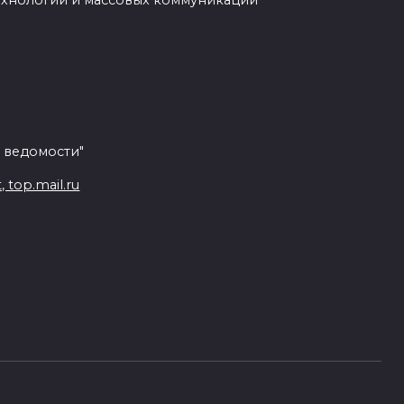
ехнологий и массовых коммуникаций
 ведомости"
top.mail.ru