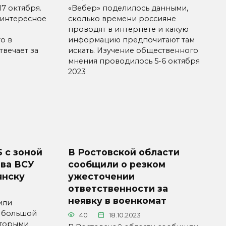
17 октября.
«Вебер» поделилось данными,
и интересное
сколько времени россияне
проводят в интернете и какую
о в
информацию предпочитают там
твечает за
искать. Изучение общественного
мнения проводилось 5-6 октября
2023
 с зоной
В Ростовской области
ва ВСУ
сообщили о резком
янску
ужесточении
ответственности за
неявку в военкомат
или
ы большой
40
18.10.2023
оторыми