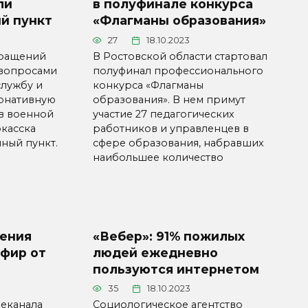
ли
в полуфинале конкурса
й пункт
«Флагманы образования»
27
18.10.2023
бращений
В Ростовской области стартовал
 вопросами
полуфинал профессионального
службу и
конкурса «Флагманы
ернативную
образования». В нем примут
 в военной
участие 27 педагогических
касска
работников и управленцев в
ный пункт.
сфере образования, набравших
наибольшее количество
ения
«Вебер»: 91% пожилых
Эфир от
людей ежедневно
пользуются интернетом
35
18.10.2023
леканала
Социологическое агентство