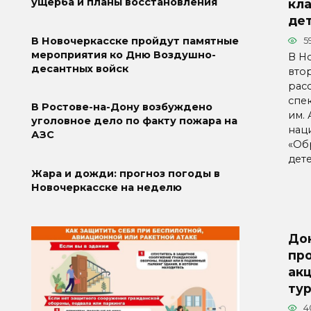
ущерба и планы восстановления
кл
де
В Новочеркасске пройдут памятные
5
мероприятия ко Дню Воздушно-
В Н
десантных войск
втор
рас
спе
В Ростове-на-Дону возбуждено
им.
уголовное дело по факту пожара на
нац
АЗС
«Об
дет
Жара и дожди: прогноз погоды в
Новочеркасске на неделю
До
пр
акц
ту
4