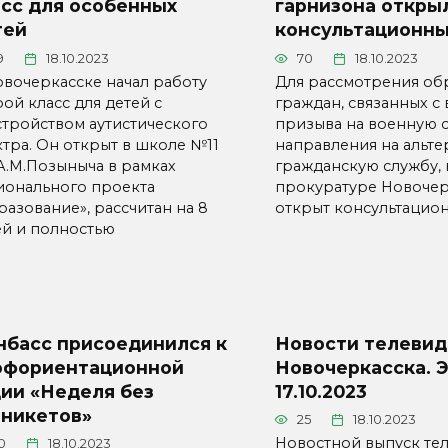
асс для особенных
гарнизона откры
тей
консультационны
9
18.10.2023
70
18.10.2023
овочеркасске начал работу
Для рассмотрения о
ой класс для детей с
граждан, связанных с
стройством аутистического
призыва на военную 
ктра. Он открыт в школе №11
направления на альт
 А.М.Позыныча в рамках
гражданскую службу,
ионального проекта
прокуратуре Новочер
разование», рассчитан на 8
открыт консультацион
ей и полностью
нбасс присоединился к
Новости телевид
офориентационной
Новочеркасска. 
ии «Неделя без
17.10.2023
рникетов»
25
18.10.2023
Новостной выпуск те
0
18.10.2023