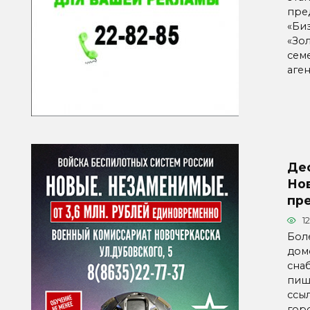
пре
«Би
«Зо
сем
аген
Де
Но
пр
1
Бол
дом
сна
пише
ссы
горо