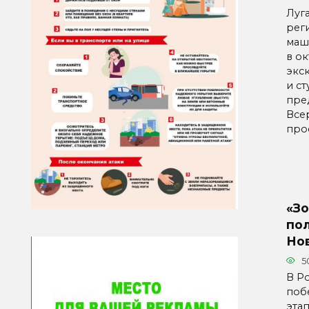
Луг
рег
маш
в о
экс
и ст
пре
Все
про
«З
по
Но
5
В Р
поб
эта