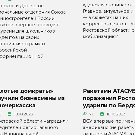
«Донская столица» от 
анское и Донецкое
Главное, актуальное 
иональные отделения Союза
— в сюжетах наших
иностроителей России
корреспондентов. Кт
ктябре впервые проводят
Ростовской области о
курсии для школьников
мобилизацию?
удентов на своих
дприятиях в рамках
российской
фориентационной
олотые домкраты»
Ракетами ATACMS
лучили бизнесмены из
поражения Росто
вочеркасска
ударили по Берд
0
18.10.2023
76
18.10.2023
остовской области наградили
ВСУ впервые примен
едителей регионального
американские ракет
па Национальной
дальности ATACMS, к