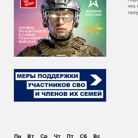
что
пол
Пн
Вт
Ср
Чт
Пт
Сб
Вс