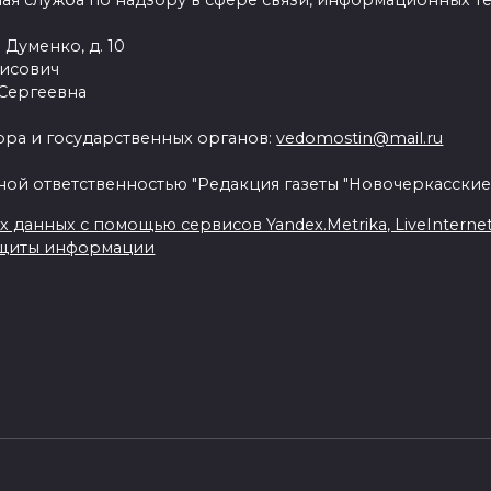
ая служба по надзору в сфере связи, информационных т
 Думенко, д. 10
рисович
 Сергеевна
ра и государственных органов:
vedomostin@mail.ru
ной ответственностью "Редакция газеты "Новочеркасские
данных с помощью сервисов Yandex.Metrika, LiveInternet, 
ащиты информации