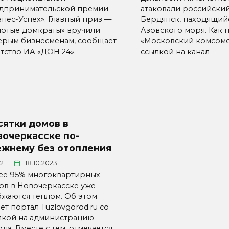
дпринимательской премии
атаковали российски
знес-Успех». Главный приз —
Бердянск, находящийс
лотые домкраты» вручили
Азовского моря. Как 
ерым бизнесменам, сообщает
«Московский комсомо
тство ИА «ДОН 24».
ссылкой на канал
сятки домов в
вочеркасске по-
ежнему без отопления
22
18.10.2023
ее 95% многоквартирных
ов в Новочеркасске уже
бжаются теплом. Об этом
т портал Tuzlovgorod.ru со
лкой на администрацию
да. Вместе с тем, отмечается,