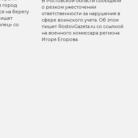
В Ростовской области сообщили
й город
о резком ужесточении
я на берегу
ответственности за нарушения в
пишет
сфере воинского учета. Об этом
лец» со
пишет RostovGazeta.ru со ссылкой
на военного комиссара региона
Игоря Егорова.