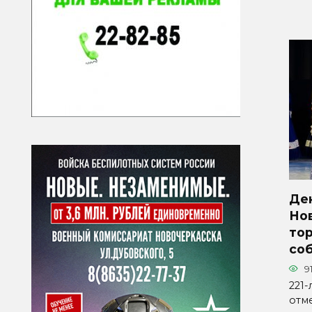
Ден
Но
то
со
9
221
отм