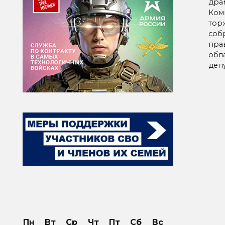
дра
Ком
тор
соб
пра
обла
депу
Пн
Вт
Ср
Чт
Пт
Сб
Вс