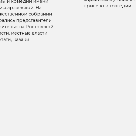
мы и комедии имени
привело к трагедии.
иссаржевской. На
жественном собрании
рались представители
вительства Ростовской
сти, местные власти,
таты, казаки