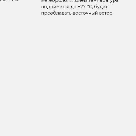
метеорологи. Днем температура
поднимется до +27 °C, будет
преобладать восточный ветер.