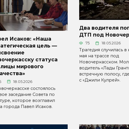
Два водителя по
ДТП под Новоче
вел Исаков: «Наша
75
18.05.2026
атегическая цель —
Трагедия случилась в 
исвоение
мая на трассе под
вочеркасску статуса
Новочеркасском. Мо
олицы мирового
водитель «Лады Грант
ачества»
встречную полосу, гд
с «Джили Кулрей».
6
18.05.2026
овочеркасске состоялось
вое заседание Совета по
ьтуре, которое возглавил
ва города Павел Исаков.