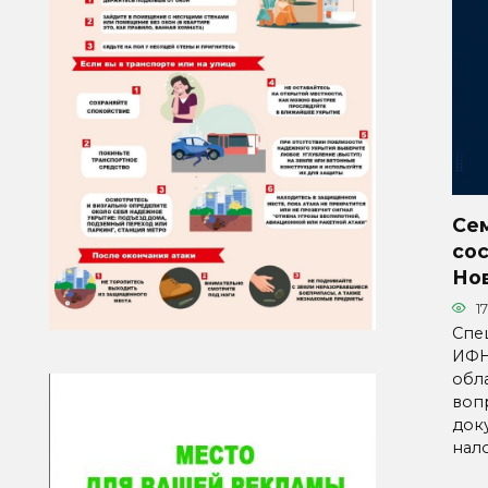
Се
сос
Но
17
Спе
ИФН
обл
воп
доку
нал