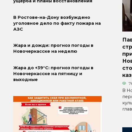
ущерба и планы восстановления
В Ростове-на-Дону возбуждено
уголовное дело по факту пожара на
АЗС
Па
Жара и дожди: прогноз погоды в
стр
Новочеркасске на неделю
пр
Но
ст
Жара до +39°C: прогноз погоды в
Новочеркасске на пятницу и
каз
выходные
7
В Н
пер
кул
гла