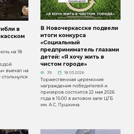
В Новочеркасске подвели
гибли в
итоги конкурса
ркасском
«Социальный
предприниматель глазами
ночь на 18
детей: «Я хочу жить в
чистом городе»
лодой
ы» выехал на
39
18.05.2026
е столкнулся
Торжественная церемония
награждения победителей и
призеров состоится 22 мая 2026
года в 15:00 в актовом зале ЦГБ
им. А.С. Пушкина.