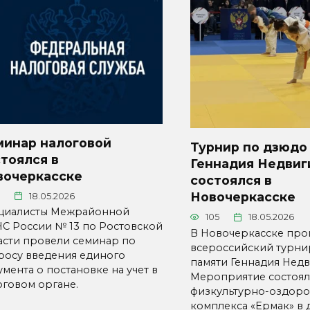
минар налоговой
Турнир по дзюдо
тоялся в
Геннадия Недвиг
вочеркасске
состоялся в
Новочеркасске
18.05.2026
циалисты Межрайонной
105
18.05.2026
С России № 13 по Ростовской
В Новочеркасске про
асти провели семинар по
всероссийский турни
росу введения единого
памяти Геннадия Недв
мента о постановке на учет в
Мероприятие состоял
оговом органе.
физкультурно-оздоро
комплекса «Ермак» в 