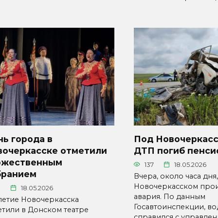
ь города в
Под Новочеркасс
вочеркасске отметили
ДТП погиб пенси
ржественным
137
18.05.2026
бранием
Вчера, около часа дня
Новочеркасском про
1
18.05.2026
авария. По данным
-летие Новочеркасска
Госавтоинспекции, во
етили в Донском театре
справился с управлен