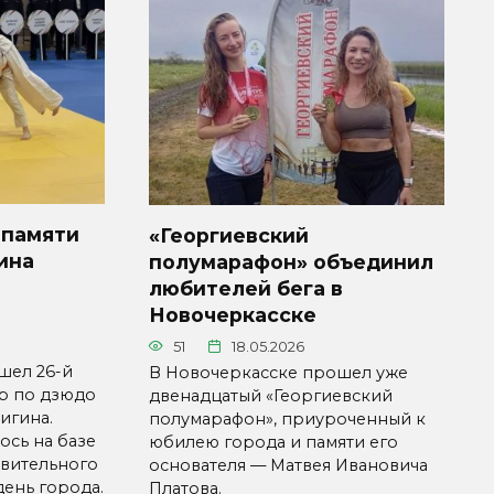
 памяти
«Георгиевский
ина
полумарафон» объединил
любителей бега в
Новочеркасске
51
18.05.2026
шел 26-й
В Новочеркасске прошел уже
р по дзюдо
двенадцатый «Георгиевский
игина.
полумарафон», приуроченный к
ось на базе
юбилею города и памяти его
вительного
основателя — Матвея Ивановича
день города.
Платова.