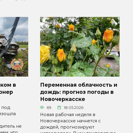
ком в
Переменная облачность и
онер
дождь: прогноз погоды в
Новочеркасске
, под
69
18.05.2026
изошла
Новая рабочая неделя в
Новочеркасске начнется с
дитель не
дождей, прогнозируют
ием, что