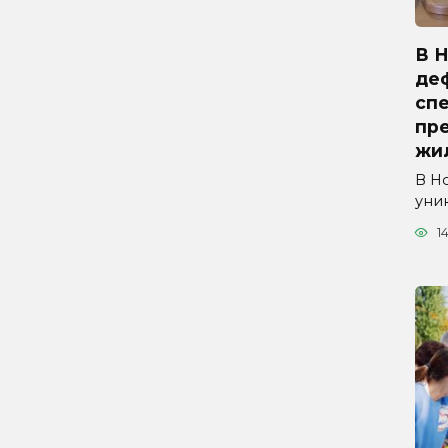
В 
де
сп
пр
жи
В Н
уни
1