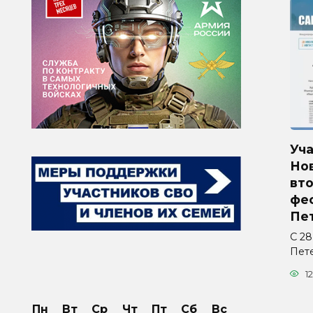
Уч
Но
вто
фес
Пе
С 28
Пет
12
Пн
Вт
Ср
Чт
Пт
Сб
Вс