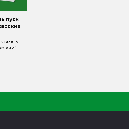
выпуск
касские
к газеты
омости”