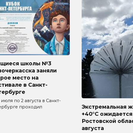
ащиеся школы №3
вочеркасска заняли
рое место на
тивале в Санкт-
тербурге
 июля по 2 августа в Санкт-
Экстремальная ж
ербурге проходил
+40°C ожидается
Ростовской обла
августа