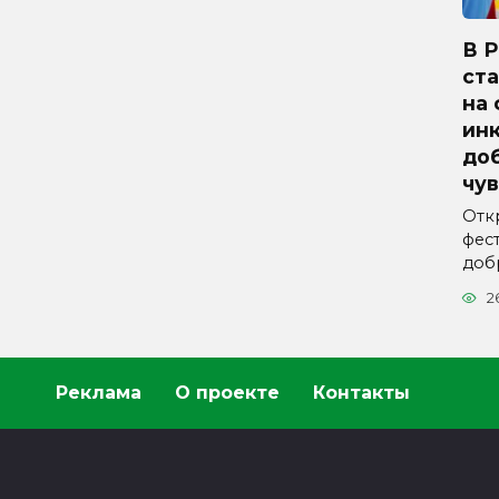
В 
ст
на
ин
до
чу
Отк
фес
доб
2
Реклама
О проекте
Контакты