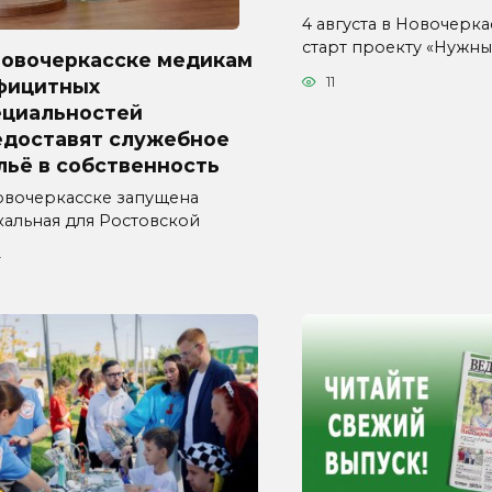
4 августа в Новочерка
старт проекту «Нужн
Новочеркасске медикам
11
фицитных
ециальностей
едоставят служебное
льё в собственность
овочеркасске запущена
кальная для Ростовской
4