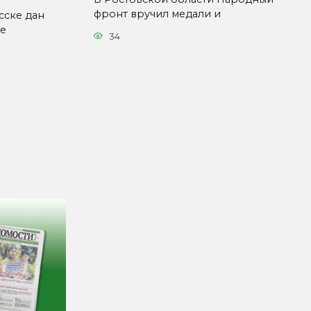
фронт вручил медали и
сске дан
ые
34