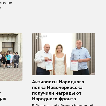
егионе
е
Активисты Народного
полка Новочеркасска
т
получили награды от
для
Народного фронта
В Ростовской области Народный