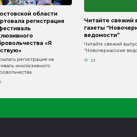
Ростовской области
Читайте свежий 
артовала регистрация
газеты “Новочер
 фестиваль
ведомости”
клюзивного
бровольчества «Я
Читайте свежий выпус
вствую»
“Новочеркасские вед
рылась регистрация на
23
тиваль инклюзивного
ровольчества
6