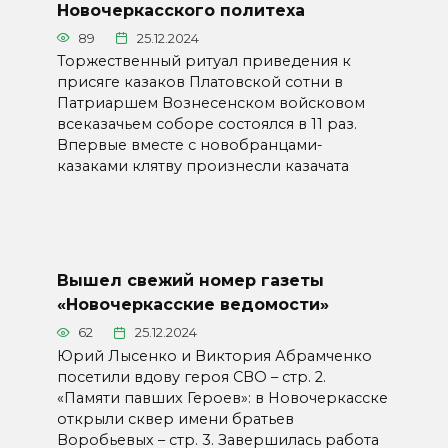
Новочеркасского политеха
89
25.12.2024
Торжественный ритуал приведения к
присяге казаков Платовской сотни в
Патриаршем Вознесенском войсковом
всеказачьем соборе состоялся в 11 раз.
Впервые вместе с новобранцами-
казаками клятву произнесли казачата
Вышел свежий номер газеты
«Новочеркасские ведомости»
62
25.12.2024
Юрий Лысенко и Виктория Абрамченко
посетили вдову героя СВО – стр. 2.
«Памяти павших Героев»: в Новочеркасске
открыли сквер имени братьев
Воробьевых – стр. 3. Завершилась работа