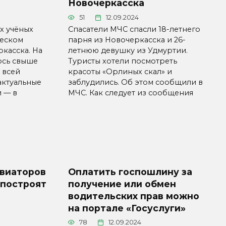
Новочеркасска
51
12.09.2024
х учёных
Спасатели МЧС спасли 18-летнего
ческом
парня из Новочеркасска и 26-
касска. На
летнюю девушку из Удмуртии.
ось свыше
Туристы хотели посмотреть
 всей
красоты «Орлиных скал» и
актуальные
заблудились. Об этом сообщили в
 — в
МЧС. Как следует из сообщения
Авиаторов
Оплатить госпошлину за
 построят
получение или обмен
водительских прав можно
на портале «Госуслуги»
78
12.09.2024