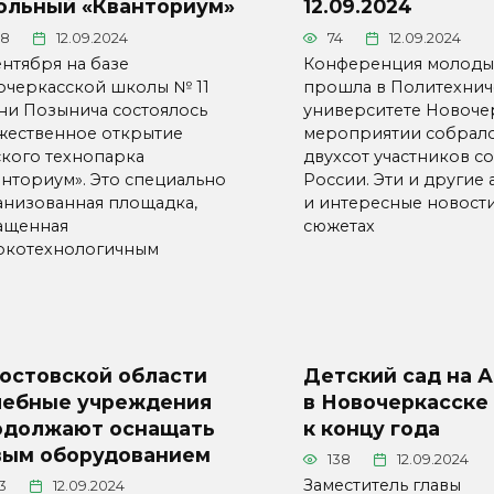
ольный «Кванториум»
12.09.2024
78
12.09.2024
74
12.09.2024
ентября на базе
Конференция молоды
очеркасской школы № 11
прошла в Политехни
ни Позынича состоялось
университете Новочер
жественное открытие
мероприятии собрал
ского технопарка
двухсот участников со
анториум». Это специально
России. Эти и другие 
анизованная площадка,
и интересные новости
ащенная
сюжетах
окотехнологичным
Ростовской области
Детский сад на 
чебные учреждения
в Новочеркасске
одолжают оснащать
к концу года
вым оборудованием
138
12.09.2024
Заместитель главы
3
12.09.2024