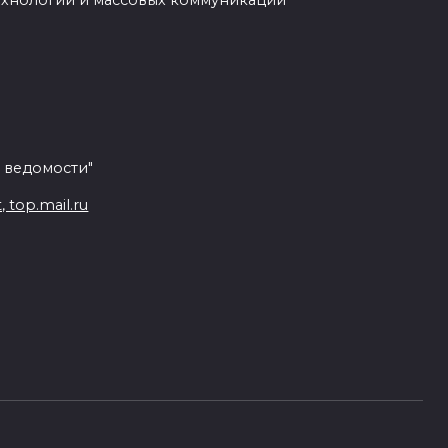
ехнологий и массовых коммуникаций
 ведомости"
top.mail.ru