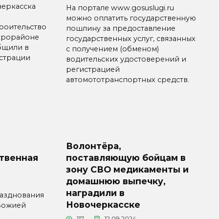
черкасска
На портале www.gosuslugi.ru
можно оплатить государственную
роительство
пошлину за предоставление
икрорайоне
государственных услуг, связанных
бщили в
с получением (обменом)
страции
водительских удостоверений и
регистрацией
автомототранспортных средств.
Волонтёра,
твенная
поставляющую бойцам в
зону СВО медикаменты и
домашнюю выпечку,
наградили в
разднования
Новочеркасске
Божией
117
12.09.2024