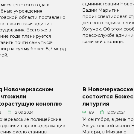
администрации Ново
 месяцев этого года в
Вадим Марыгин
ебные учреждения
проинспектировал ст
товской области поставлено
детского садика в м
ее шести тысяч единиц
Хотунок. Об этом соо
рудования. Всего же в
пресс-службе админи
ение года планируется
казачьей столицы.
авить почти семь тысяч
ниц на сумму более 8,7 млрд
лей.
д Новочеркасском
В Новочеркасске
ичтожили
состоится Божес
корастущую коноплю
литургия
3
12.09.2024
89
12.09.2024
очеркасские полицейские
14 сентября, в день п
аружили наркосодержащие
Августовской иконы 
тения около станицы
Матери, в Михаило-