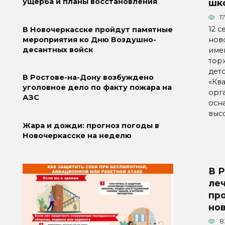
ущерба и планы восстановления
шк
1
12 с
В Новочеркасске пройдут памятные
нов
мероприятия ко Дню Воздушно-
десантных войск
име
тор
дет
В Ростове-на-Дону возбуждено
«Кв
уголовное дело по факту пожара на
орг
АЗС
осн
выс
Жара и дожди: прогноз погоды в
Новочеркасске на неделю
В 
ле
пр
но
8