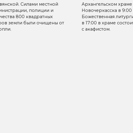
вянской. Силами местной
Архангельском храме
инистрации, полиции и
Новочеркасска в 9:00
ачества 800 квадратных
Божественная литурги
ров земли были очищены от
в 17:00 в храме состо
опли.
с акафистом.