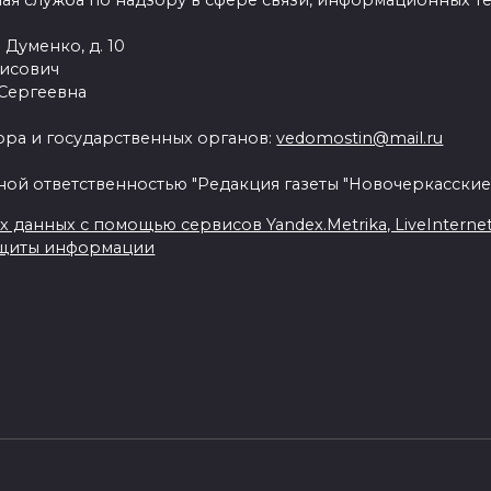
ая служба по надзору в сфере связи, информационных т
 Думенко, д. 10
рисович
 Сергеевна
ра и государственных органов:
vedomostin@mail.ru
ной ответственностью "Редакция газеты "Новочеркасские
данных с помощью сервисов Yandex.Metrika, LiveInternet, 
ащиты информации