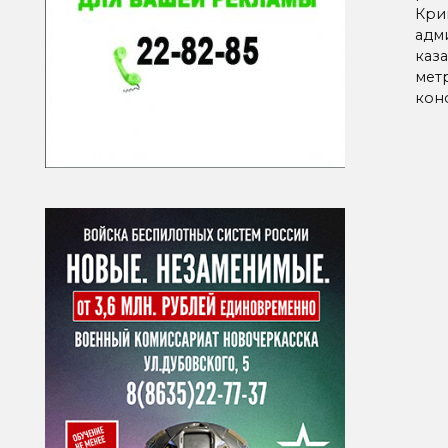
Кри
адм
каз
мет
кон