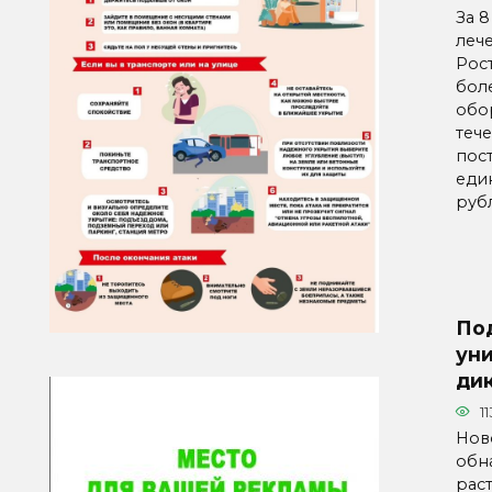
За 8
леч
Рос
бол
обо
теч
пост
еди
руб
По
ун
ди
11
Нов
обн
рас