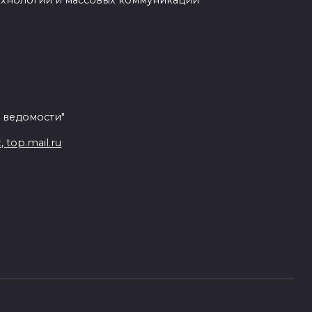
ехнологий и массовых коммуникаций
 ведомости"
top.mail.ru