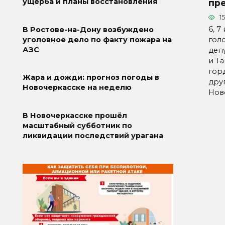
ущерба и планы восстановления
пр
1
6, 7
В Ростове-на-Дону возбуждено
гол
уголовное дело по факту пожара на
АЗС
деп
и Та
гор
Жара и дожди: прогноз погоды в
дру
Новочеркасске на неделю
Нов
В Новочеркасске прошёл
масштабный субботник по
ликвидации последствий урагана