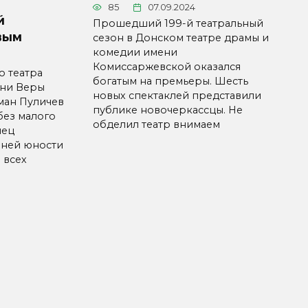
85
07.09.2024
й
Прошедший 199-й театральный
вым
сезон в Донском театре драмы и
комедии имени
Комиссаржевской оказался
о театра
богатым на премьеры. Шесть
ени Веры
новых спектаклей представили
ман Пуличев
публике новочеркассцы. Не
без малого
обделил театр внимаем
нец
нней юности
 всех