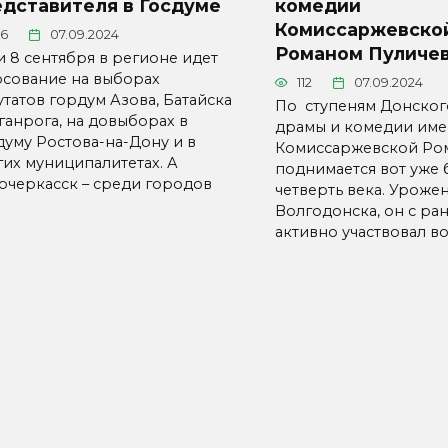
едставителя в Госдуме
комедии
Комиссаржевско
56
07.09.2024
Романом Пуличе
 и 8 сентября в регионе идет
осование на выборах
112
07.09.2024
утатов гордум Азова, Батайска
По ступеням Донског
ганрога, на довыборах в
драмы и комедии им
думу Ростова-на-Дону и в
Комиссаржевской Ро
гих муниципалитетах. А
поднимается вот уже 
очеркасск – среди городов
четверть века. Уроже
Волгодонска, он с ра
активно участвовал во