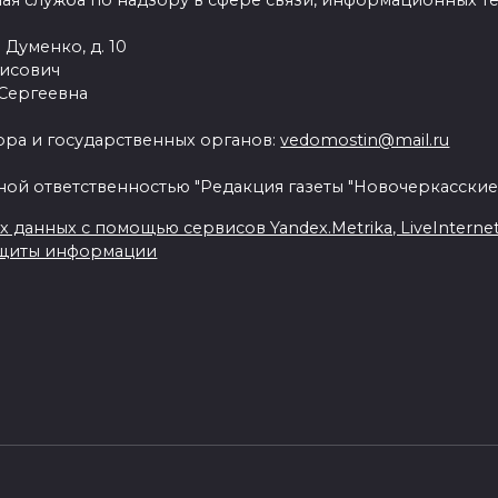
ая служба по надзору в сфере связи, информационных т
 Думенко, д. 10
рисович
 Сергеевна
ра и государственных органов:
vedomostin@mail.ru
ной ответственностью "Редакция газеты "Новочеркасские
данных с помощью сервисов Yandex.Metrika, LiveInternet, 
ащиты информации