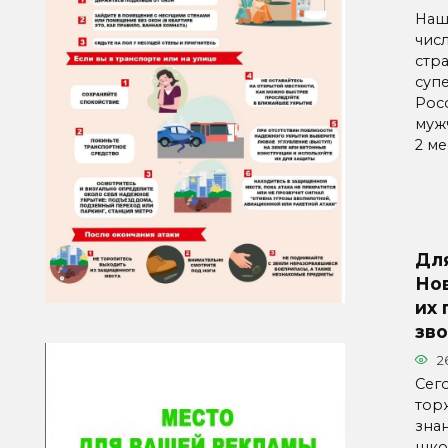
Наш
чис
стр
суп
Рос
мужч
2 ме
Дл
Но
их
зв
2
Сег
тор
знан
школ