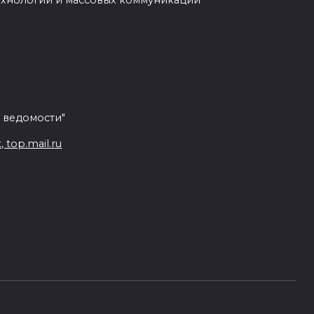
ехнологий и массовых коммуникаций
 ведомости"
top.mail.ru