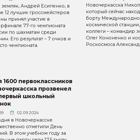
Новочеркасска Никол
 земляк, Андрей Есипенко, в
который сейчас наход
ле 12 лучших гроссмейстеров
борту Международно
аны принял участие в
космической станции,
ерфинале 77-го чемпионата
коллеги – командир 
сии по шахматам среди
Олег Кононенко и ко
ин. Его результат – 7 очков и
Роскосмоса Александ
сто чемпионата.
я 1600 первоклассников
вочеркасска прозвенел
 первый школьный
онок
69
02.09.2024
одня в Новочеркасске
жественно отметили День
ий. В этом учебном году за
ьные парты сели 17,5 тысяч