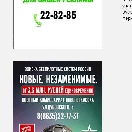
учен
вче
пер