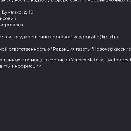
ая служба по надзору в сфере связи, информационных т
 Думенко, д. 10
рисович
 Сергеевна
ра и государственных органов:
vedomostin@mail.ru
ной ответственностью "Редакция газеты "Новочеркасские
данных с помощью сервисов Yandex.Metrika, LiveInternet, 
ащиты информации