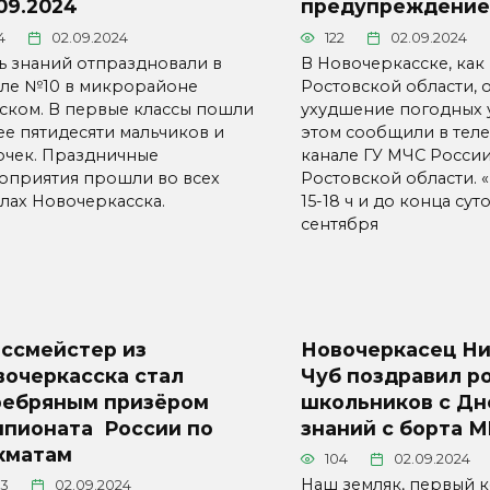
09.2024
предупреждение
4
02.09.2024
122
02.09.2024
ь знаний отпраздновали в
В Новочеркасске, как 
ле №10 в микрорайоне
Ростовской области, 
ском. В первые классы пошли
ухудшение погодных 
ее пятидесяти мальчиков и
этом сообщили в теле
очек. Праздничные
канале ГУ МЧС Росси
оприятия прошли во всех
Ростовской области. 
лах Новочеркасска.
15-18 ч и до конца суто
сентября
оссмейстер из
Новочеркасец Н
вочеркасска стал
Чуб поздравил р
ребряным призёром
школьников с Дн
мпионата России по
знаний с борта 
хматам
104
02.09.2024
Наш земляк, первый к
23
02.09.2024