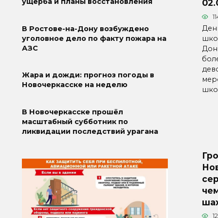
ущерба и планы восстановления
02.
11
Ден
В Ростове-на-Дону возбуждено
шко
уголовное дело по факту пожара на
АЗС
Дон
бол
дев
Жара и дожди: прогноз погоды в
мер
Новочеркасске на неделю
шко
В Новочеркасске прошёл
масштабный субботник по
ликвидации последствий урагана
Гр
Но
се
че
ша
1