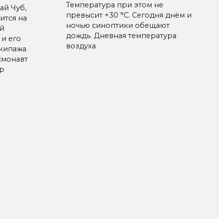
Температура при этом не
ай Чуб,
превысит +30 °C. Сегодня днём и
ится на
ночью синоптики обещают
й
дождь. Дневная температура
 и его
воздуха
экипажа
смонавт
р