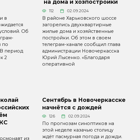
на дома и хозпостройки
112
02.09.2024
и в
В районе Харьковского шоссе
ожидается
загорелись двухквартирные
условий. Об
жилые дома и хозяйственные
грам-
постройки. Об этом в своем
и по
телеграм-канале сообщил глава
«В период
администрации Новочеркасска
к 2
Юрий Лысенко. «Благодаря
оперативной
иколай
Сентябрь в Новочеркасске
оссийских
начнётся с дождей
ём
126
02.09.2024
МКС
По прогнозам синоптиков на
этой неделе казачью столицу
ждёт пасмурная погода и дожди.
осмонавт из