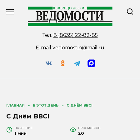
Перейти
к
содержанию
Тел.
8 (8635) 22-82-85
E-mail
vedomostin@mail.ru
ГЛАВНАЯ
»
В ЭТОТ ДЕНЬ
»
С ДНЁМ ВВС!
С Днём ВВС!
НА ЧТЕНИЕ
ПРОСМОТРОВ
1 мин
20