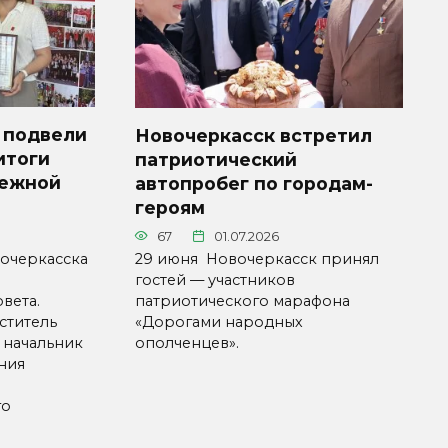
 подвели
Новочеркасск встретил
итоги
патриотический
дежной
автопробег по городам-
героям
67
01.07.2026
очеркасска
29 июня Новочеркасск принял
гостей — участников
вета.
патриотического марафона
ститель
«Дорогами народных
 начальник
ополченцев».
ния
го