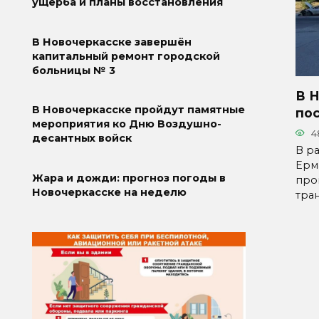
ущерба и планы восстановления
В Новочеркасске завершён
капитальный ремонт городской
больницы № 3
В 
В Новочеркасске пройдут памятные
по
мероприятия ко Дню Воздушно-
4
десантных войск
В р
Ерм
Жара и дожди: прогноз погоды в
про
Новочеркасске на неделю
тра