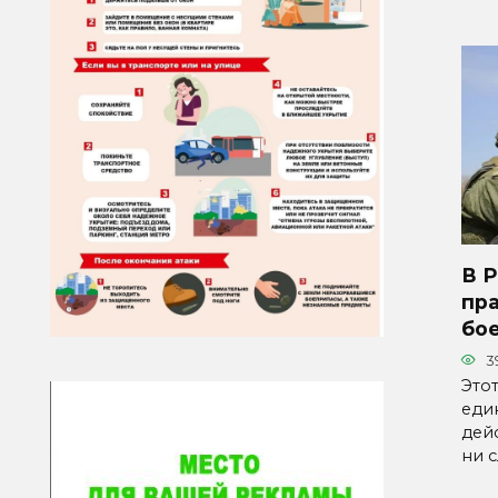
В 
пр
бо
3
Это
еди
дейс
ни 