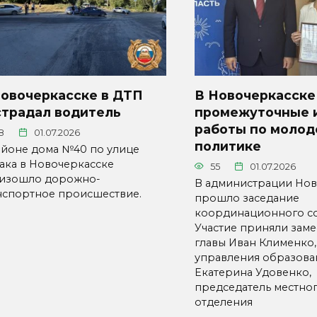
Новочеркасске в ДТП
В Новочеркасске
страдал водитель
промежуточные 
работы по моло
8
01.07.2026
политике
айоне дома №40 по улице
ака в Новочеркасске
55
01.07.2026
изошло дорожно-
В администрации Нов
нспортное происшествие.
прошло заседание
координационного со
Участие приняли заме
главы Иван Клименко,
управления образова
Екатерина Удовенко,
председатель местно
отделения