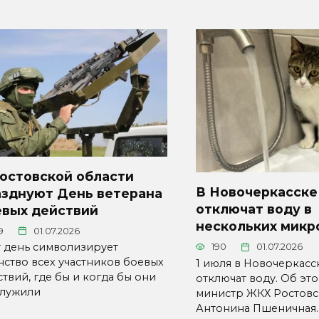
Ростовской области
В Новочеркасске
азднуют День ветерана
отключат воду в
евых действий
нескольких микр
9
01.07.2026
т день символизирует
190
01.07.2026
нство всех участников боевых
1 июля в Новочеркасс
твий, где бы и когда бы они
отключат воду. Об эт
служили
министр ЖКХ Ростовс
Антонина Пшеничная.