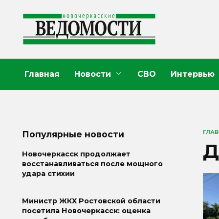
Перейти
к
содержанию
Главная
Новости
СВО
Интервью
ГЛА
Популярные новости
Д
Новочеркасск продолжает
восстанавливаться после мощного
удара стихии
Министр ЖКХ Ростовской области
посетила Новочеркасск: оценка