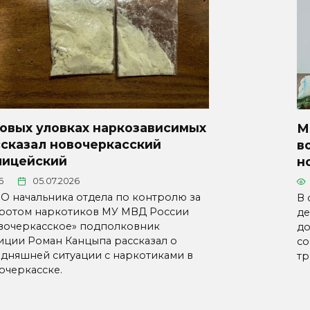
новых уловках наркозависимых
М
ссказал новочеркасский
в
лицейский
н
6
05.07.2026
О начальника отдела по контролю за
В 
ротом наркотиков МУ МВД России
де
вочеркасское» подполковник
до
иции Роман Канцыпа рассказал о
со
одняшней ситуации с наркотиками в
тр
очеркасске.