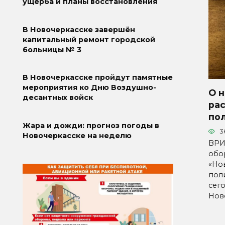
ущерба и планы восстановления
В Новочеркасске завершён
капитальный ремонт городской
больницы № 3
В Новочеркасске пройдут памятные
мероприятия ко Дню Воздушно-
О 
десантных войск
ра
по
Жара и дожди: прогноз погоды в
3
Новочеркасске на неделю
ВРИ
обо
«Но
пол
сег
Нов