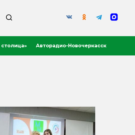
 столица»
Авторадио-Новочеркасск