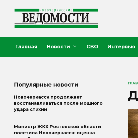
Перейти
к
содержанию
Главная
Новости
СВО
Интервью
ГЛА
Популярные новости
Д
Новочеркасск продолжает
восстанавливаться после мощного
удара стихии
Министр ЖКХ Ростовской области
посетила Новочеркасск: оценка