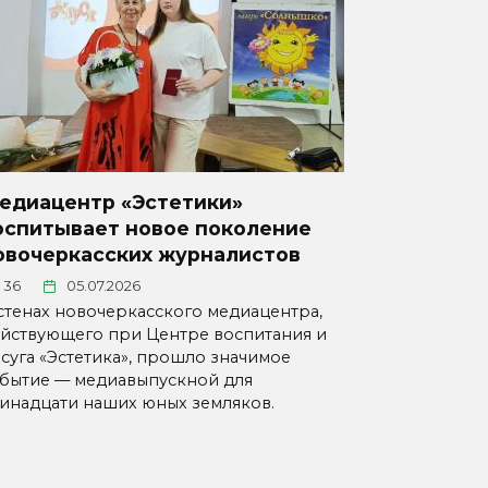
едиацентр «Эстетики»
оспитывает новое поколение
овочеркасских журналистов
36
05.07.2026
стенах новочеркасского медиацентра,
йствующего при Центре воспитания и
суга «Эстетика», прошло значимое
бытие — медиавыпускной для
инадцати наших юных земляков.