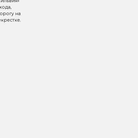
Сильвия»
хода,
орогу на
крестке.