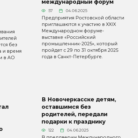
международный форум
57
04.06.2025
Предприятия Ростовской области
приглашаются к участию в XXIX
Международном форуме-
ивания
выставке «Российский
жителей
промышленник-2025», который
тся без
пройдет с 29 по 31 октября 2025
а и время
года в Санкт-Петербурге.
и в АО
В Новочеркасске детям,
тал
оставшимся без
родителей, передали
подарки к празднику
о
122
04.06.2025
В преддверии Международного