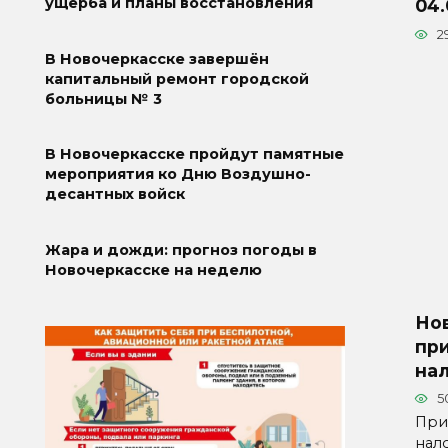
ущерба и планы восстановления
04.
2
В Новочеркасске завершён
капитальный ремонт городской
больницы № 3
В Новочеркасске пройдут памятные
мероприятия ко Дню Воздушно-
десантных войск
Жара и дожди: прогноз погоды в
Новочеркасске на неделю
Но
пр
на
5
При
нал