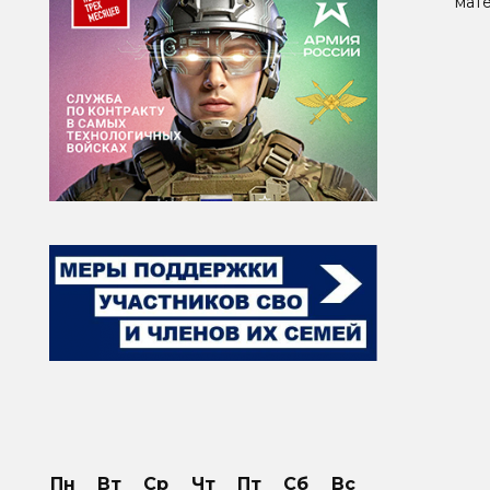
мате
Паг
зап
Пн
Вт
Ср
Чт
Пт
Сб
Вс