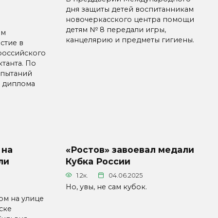
дня защиты детей воспитанникам
новочеркасского центра помощи
детям № 8 передали игры,
им
канцелярию и предметы гигиены.
стие в
российского
танта. По
спытаний
н диплома
 на
«Ростов» завоевал медали
ли
Кубка России
1.2к.
04.06.2025
Но, увы, не сам кубок.
ом на улице
ске