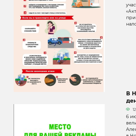
уча
«Ак
при
нал
В 
де
1
6 ию
вел
Але
в Н