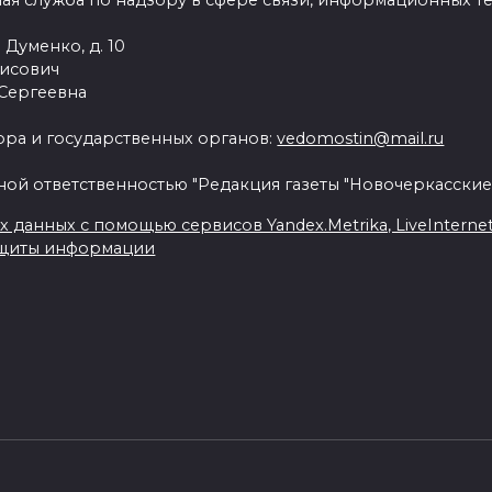
ая служба по надзору в сфере связи, информационных т
 Думенко, д. 10
рисович
 Сергеевна
ра и государственных органов:
vedomostin@mail.ru
ной ответственностью "Редакция газеты "Новочеркасские
данных с помощью сервисов Yandex.Metrika, LiveInternet, 
ащиты информации