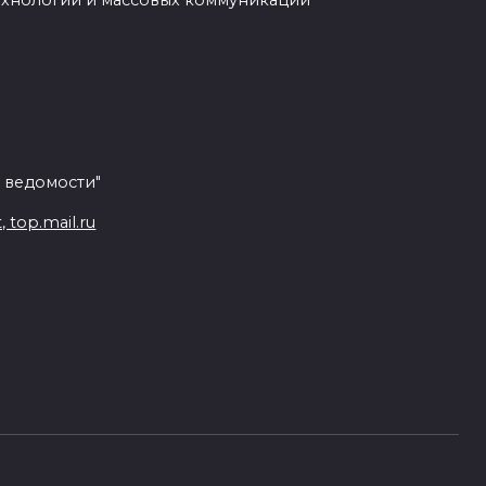
ехнологий и массовых коммуникаций
 ведомости"
top.mail.ru