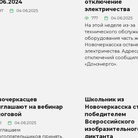
06.2024
отключение
электричества
97
04.06.2025
777
04.06.2025
На этой неделе из-за
технического обслуж
оборудования часть 
Новочеркасска остане
электричества. Адрес
отключений сообщил
«Донэнерго».
вочеркасцев
Школьник из
иглашают на вебинар
Новочеркасска с
логовой
победителем
Всероссийского
0
04.06.2025
изобразительног
глашаем
диктанта
огоплательщиков принять