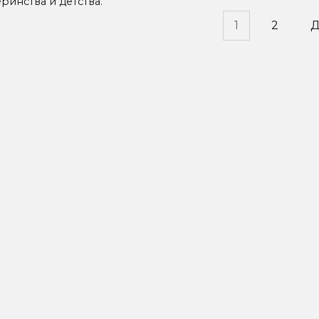
ринства и детства.
инация
1
2
Д
исей