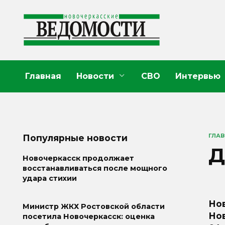
Перейти
к
содержанию
Главная
Новости
СВО
Интервью
ГЛА
Популярные новости
Д
Новочеркасск продолжает
восстанавливаться после мощного
удара стихии
Но
Министр ЖКХ Ростовской области
Нов
посетила Новочеркасск: оценка