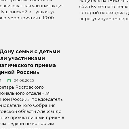
водитель на «Ниссан 
трализованная уличная акция
сбил 53-летнего пеше
 Пушкинской к Пушкину».
который переходил д
ало мероприятия в 10:00.
нерегулируемом пере
Дону семьи с детьми
али участниками
матического приема
диной России»
4
04.06.2025
ретарь Ростовского
ионального отделения
иной России», председатель
онодательного Собрания
товской области Александр
нко провел личный приём в
ках недели по вопросам