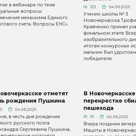
стие в вебинаре по теме
123
04.06.2025
туальные вопросы
Ученик школы № 3
менения механизма Единого
Новочеркасска Троф
огового счета. Вопросы ЕНС».
Кравченко принял уча
финальном этапе Все
изобразительного дик
итогам конкурсных и
мальчик был удостое
победителя.
Новочеркасске отметят
В Новочеркасске
нь рождения Пушкина
перекрестке сби
пешехода
25
04.06.2025
ня, в честь дня рождения
111
04.06.2025
икого русского поэта
Вчера поздним вечер
ксандра Сергеевича Пушкина,
Мацоты в Новочеркас
овочеркасске состоится