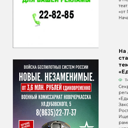
теа
«от
Нач
На 
ст
те
«Е
11
Сек
рег
«Ед
Зак
Рос
Ище
рам