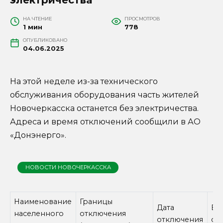
НА ЧТЕНИЕ
ПРОСМОТРОВ
1 мин
778
ОПУБЛИКОВАНО
04.06.2025
На этой неделе из-за технического
обслуживания оборудования часть жителей
Новочеркасска останется без электричества.
Адреса и время отключений сообщили в АО
«Донэнерго».
НОВОСТИ НОВОЧЕРКАССКА
Наименование
Границы
Дата
Вр
населенного
отключения
отключения
от