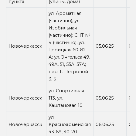
пункта
(улицы, дома)
ул. Ароматная
(частично); ул.
Изобильная
(частично); СНТ №
9 (частично), ул.
Новочеркасск
05.06.25
09:
Троицкая 60-82
А; ул. Энгельса 49,
49А, 51, 55А, 57А;
пер. Г. Петровой
3, 5
ул. Спортивная
Новочеркасск
113, ул.
05.06.25
09:
Каштановая 10
ул.
Новочеркасск
Красноармейская
06.06.25
09:
43-69, 40-70