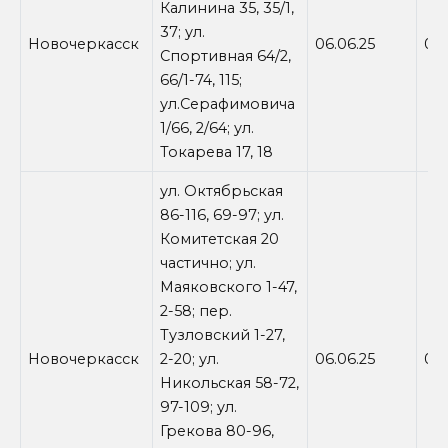
Калинина 35, 35/1,
37; ул.
Новочеркасск
06.06.25
09:
Спортивная 64/2,
66/1-74, 115;
ул.Серафимовича
1/66, 2/64; ул.
Токарева 17, 18
ул. Октябрьская
86-116, 69-97; ул.
Комитетская 20
частично; ул.
Маяковского 1-47,
2-58; пер.
Тузловский 1-27,
Новочеркасск
2-20; ул.
06.06.25
09:
Никольская 58-72,
97-109; ул.
Грекова 80-96,