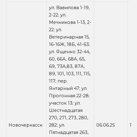
ул. Вавилова 1-19,
2-22; ул.
Мечникова 1-13, 2-
22; ул.
Ветеринарная 15,
16-16Ж, 18Б, 41-63;
ул. Ященко 32-44,
60, 66А, 68А, 65,
69, 73А,83, 87А,
89, 101, 103, 111, 115,
117; пер.
Янтарный 47; ул.
Прогонная 22-28;
участок 13; ул.
Шестнадцатая
270, 271, 273, 280,
Новочеркасск
282; ул.
06.06.25
13:
Пятнадцатая 263,