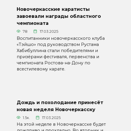
Новочеркасские каратисты
завоевали награды областного
чемпионата
78
17.03.2025
Воспитанники новочеркасского клуба
«Тэйшо» под руководством Рустама
Хабибуллина стали победителями и
призёрами фестиваля, первенства и
чемпионата Ростова-на-Дону по
всестилевому карате.
Дождь и похолодание принесёт
новая неделя Новочеркасску
1.5к.
17.03.2025
На этой неделе в Новочеркасске будет
дождливо и прохладно. Во вторник и