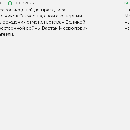
76
01.03.2025
несколько дней до праздника
В 
итников Отечества, свой сто первый
Ме
ь рождения отметил ветеран Великой
на
чественной войны Вартан Месропович
на
гезян.