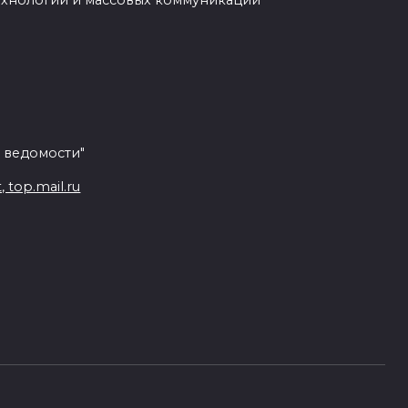
ехнологий и массовых коммуникаций
 ведомости"
top.mail.ru