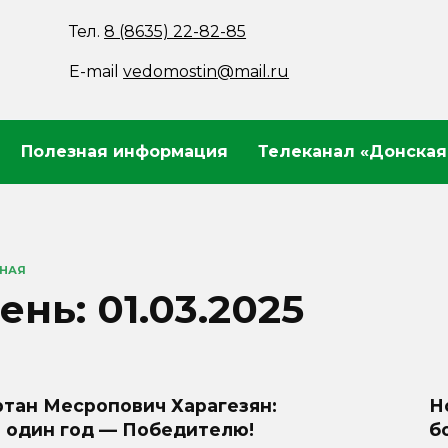
Тел.
8 (8635) 22-82-85
E-mail
vedomostin@mail.ru
Полезная информация
Телеканал «Донская
ВНАЯ
ень:
01.03.2025
ртан Месропович Харагезян:
Н
о один год — Победителю!
б