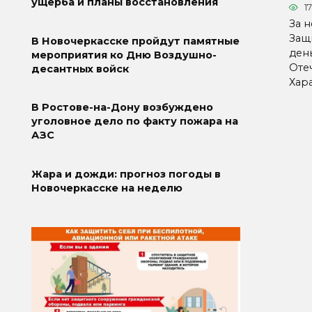
ущерба и планы восстановления
1
За 
Защ
В Новочеркасске пройдут памятные
ден
мероприятия ко Дню Воздушно-
Оте
десантных войск
Хара
В Ростове-на-Дону возбуждено
уголовное дело по факту пожара на
АЗС
Жара и дожди: прогноз погоды в
Новочеркасске на неделю