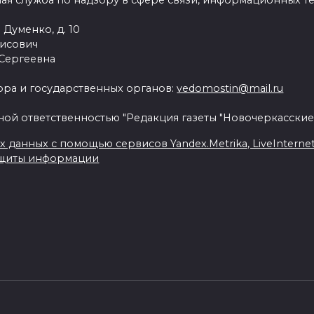
ая служба по надзору в сфере связи, информационных т
 Думенко, д. 10
рисович
 Сергеевна
ра и государственных органов:
vedomostin@mail.ru
ной ответственностью "Редакция газеты "Новочеркасские
данных с помощью сервисов Yandex.Metrika, LiveInternet, 
ащиты информации