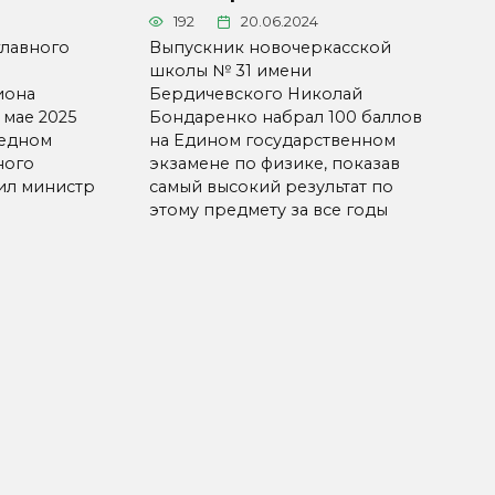
192
20.06.2024
лавного
Выпускник новочеркасской
школы № 31 имени
иона
Бердичевского Николай
 мае 2025
Бондаренко набрал 100 баллов
редном
на Едином государственном
ного
экзамене по физике, показав
ил министр
самый высокий результат по
этому предмету за все годы