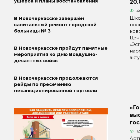
ущерба и планы восстановления
20.
4
Шко
В Новочеркасске завершён
пол
капитальный ремонт городской
больницы № 3
ков
Цен
«Эст
В Новочеркасске пройдут памятные
нар
мероприятия ко Дню Воздушно-
акт
десантных войск
В Новочеркасске продолжаются
рейды по пресечению
несанкционированной торговли
«Г
вы
гос
1
Арт