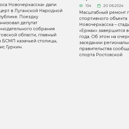
лоса Новочеркасска» дали
134
20.06.2024
церт в Луганской Народной
Масштабный ремонт г
публике. Поездку
спортивного объекта
анизовал депутат
Новочеркасска – стад
онодательного собрания
«Ермак» завершится в
товской области, главный
года. Об этом на оче
ч БСМП казачьей столицы,
заседании региональ
ис Гуркин.
правительства сообщ
спорта Ростовской