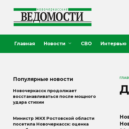
Перейти
к
содержанию
Главная
Новости
СВО
Интервью
ГЛА
Популярные новости
Д
Новочеркасск продолжает
восстанавливаться после мощного
удара стихии
Но
Министр ЖКХ Ростовской области
Нов
посетила Новочеркасск: оценка