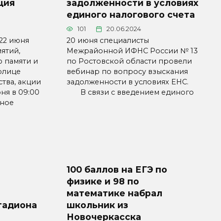
ция
задолженности в условиях
единого налогового счета
101
20.06.2024
 22 июня
20 июня специалисты
ятий,
Межрайонной ИФНС России № 13
 памяти и
по Ростовской области провели
толице
вебинар по вопросу взыскания
тва, акции
задолженности в условиях ЕНС.
юня в 09:00
В связи с введением единого
нное
100 баллов на ЕГЭ по
физике и 98 по
математике набрал
тадиона
школьник из
Новочеркасска