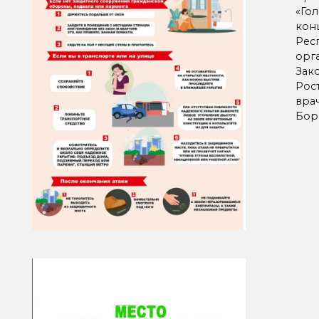
«Го
кон
Рес
орг
Зак
Рос
вра
Бор