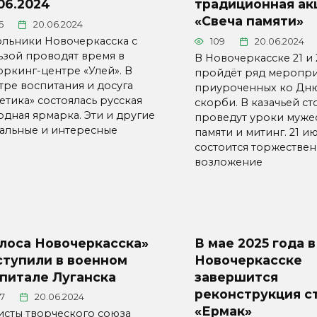
06.2024
традиционная ак
«Свеча памяти»
6
20.06.2024
льники Новочеркасска с
109
20.06.2024
ьзой проводят время в
В Новочеркасске 21 и
оркинг-центре «Улей». В
пройдёт ряд меропри
тре воспитания и досуга
приуроченных ко Дню
етика» состоялась русская
скорби. В казачьей с
одная ярмарка. Эти и другие
проведут уроки мужес
уальные и интересные
памяти и митинг. 21 и
состоится торжестве
возложение
олоса Новочеркасска»
В мае 2025 года в
ступили в военном
Новочеркасске
питале Луганска
завершится
реконструкция с
27
20.06.2024
«Ермак»
исты творческого союза