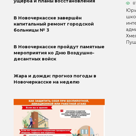
ущерба и планы восстановления
8
Юри
школ
В Новочеркасске завершён
инт
капитальный ремонт городской
адм
больницы № 3
Хме
Пуш
В Новочеркасске пройдут памятные
мероприятия ко Дню Воздушно-
десантных войск
Жара и дожди: прогноз погоды в
Новочеркасске на неделю