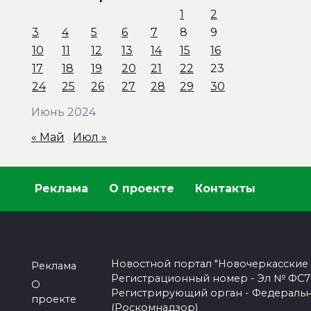
1
2
3
4
5
6
7
8
9
10
11
12
13
14
15
16
17
18
19
20
21
22
23
24
25
26
27
28
29
30
Июнь 2024
« Май
Июл »
Реклама
О проекте
Контакты
Новостной портал "Новочеркасские
Реклама
Регистрационный номер - Эл № ФС77-
О
Регистрирующий орган - Федеральн
проекте
(Роскомнадзор)