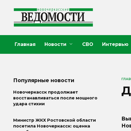
Перейти
к
содержанию
Главная
Новости
СВО
Интервью
ГЛА
Популярные новости
Д
Новочеркасск продолжает
восстанавливаться после мощного
удара стихии
Вы
Министр ЖКХ Ростовской области
Но
посетила Новочеркасск: оценка