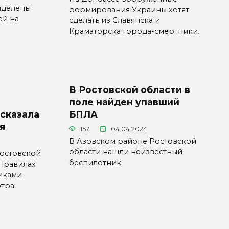
ыделены
формирования Украины хотят
ей на
сделать из Славянска и
Краматорска города-смертники.
В Ростовской области в
поле найден упавший
ссказала
БПЛА
я
157
04.04.2024
В Азовском районе Ростовской
области нашли неизвестный
Ростовской
беспилотник.
 правилах
иками
тра.