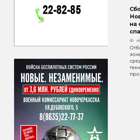
Сб
Но
на 
сп
4
Отб
зон
сре
тех
про
Паг
зап