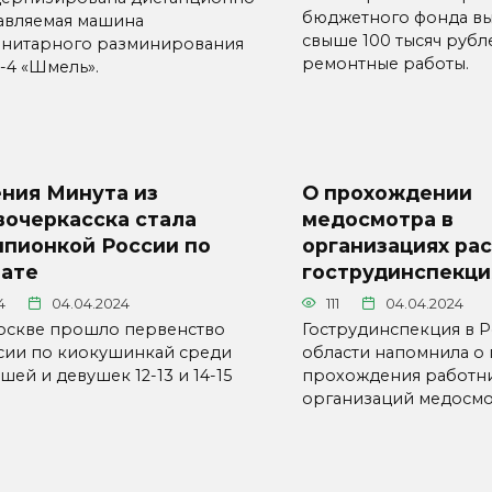
бюджетного фонда в
авляемая машина
свыше 100 тысяч рубл
анитарного разминирования
ремонтные работы.
-4 «Шмель».
ения Минута из
О прохождении
вочеркасска стала
медосмотра в
мпионкой России по
организациях ра
рате
гострудинспекци
4
04.04.2024
111
04.04.2024
оскве прошло первенство
Гострудинспекция в 
сии по киокушинкай среди
области напомнила о
ей и девушек 12-13 и 14-15
прохождения работн
организаций медосмо