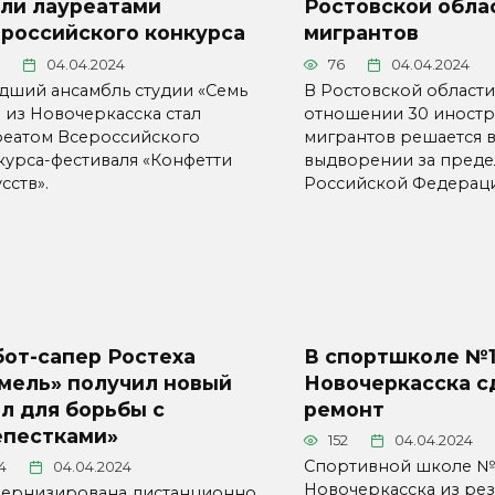
али лауреатами
Ростовской обла
ероссийского конкурса
мигрантов
04.04.2024
76
04.04.2024
дший ансамбль студии «Семь
В Ростовской области
» из Новочеркасска стал
отношении 30 иностр
реатом Всероссийского
мигрантов решается 
курса-фестиваля «Конфетти
выдворении за пред
сств».
Российской Федераци
бот-сапер Ростеха
В спортшколе №
мель» получил новый
Новочеркасска с
л для борьбы с
ремонт
епестками»
152
04.04.2024
Спортивной школе №
4
04.04.2024
Новочеркасска из ре
ернизирована дистанционно