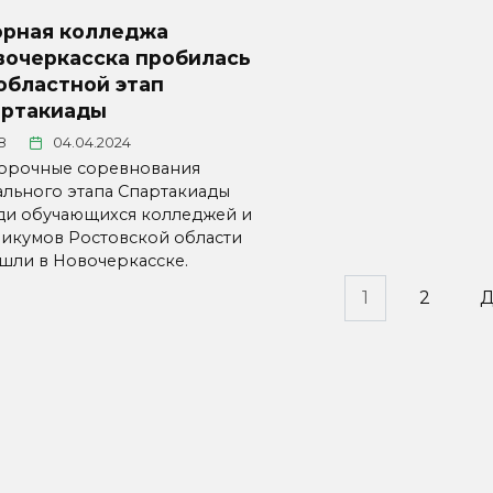
орная колледжа
вочеркасска пробилась
областной этап
артакиады
8
04.04.2024
орочные соревнования
ального этапа Спартакиады
ди обучающихся колледжей и
никумов Ростовской области
шли в Новочеркасске.
инация
1
2
Д
исей