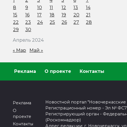
1
2
3
4
5
6
7
8
9
10
11
12
13
14
15
16
17
18
19
20
21
22
23
24
25
26
27
28
29
30
Апрель 2024
« Мар
Май »
Реклама
О проекте
Контакты
Новостной портал "Новочеркасские
Реклама
Регистрационный номер - Эл № ФС77-
О
Регистрирующий орган - Федеральн
проекте
(Роскомнадзор)
Контакты
Адрес редакции: г. Новочеркасск, ул.