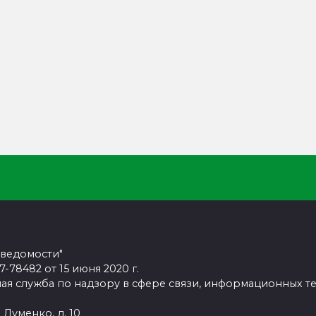
 ведомости"
78482 от 15 июня 2020 г.
ая служба по надзору в сфере связи, информационных т
 Думенко, д. 10