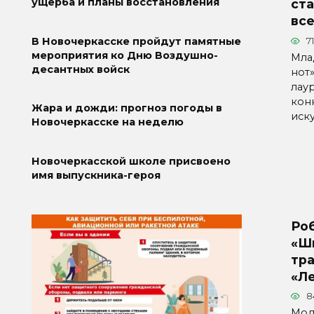
ущерба и планы восстановления
ст
вс
В Новочеркасске пройдут памятные
71
мероприятия ко Дню Воздушно-
Мла
десантных войск
нот
лау
кон
Жара и дожди: прогноз погоды в
иску
Новочеркасске на неделю
Новочеркасской школе присвоено
имя выпускника-героя
Ро
«Ш
тра
«Л
8
Мод