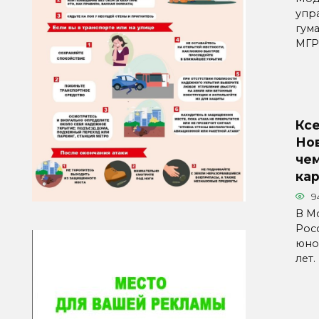
упр
гум
МГР
Кс
Но
че
ка
9
В М
Рос
юнош
лет.