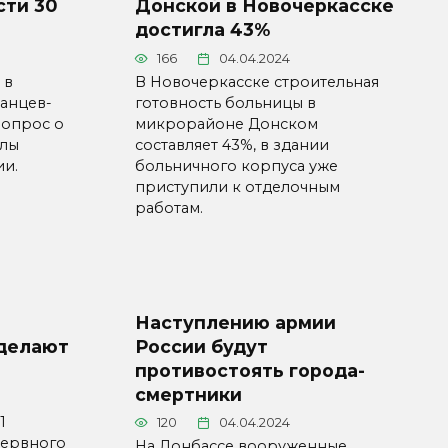
сти 30
Донской в Новочеркасске
достигла 43%
166
04.04.2024
 в
В Новочеркасске строительная
анцев-
готовность больницы в
вопрос о
микрорайоне Донском
елы
составляет 43%, в здании
и.
больничного корпуса уже
приступили к отделочным
работам.
1
Наступлению армии
делают
России будут
противостоять города-
смертники
1
120
04.04.2024
зервного
На Донбассе вооруженные