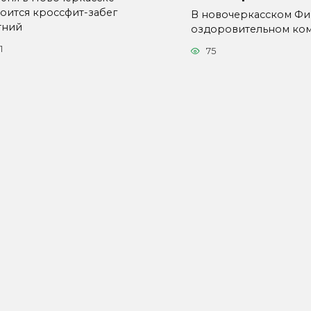
тоится кроссфит-забег
В новочеркасском Фи
тний
оздоровительном ко
1
75