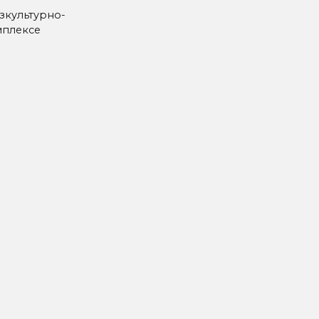
зкультурно-
мплексе