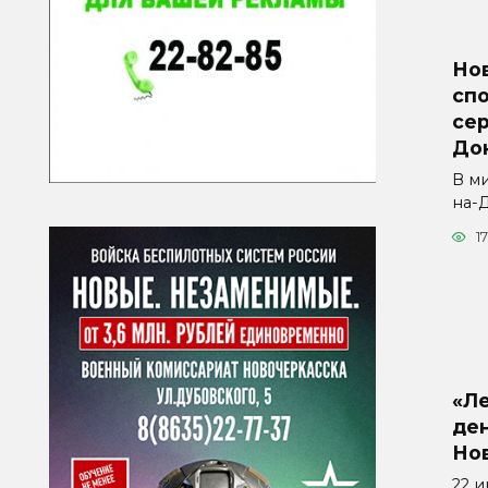
Но
сп
се
До
В м
на-
1
«Л
ден
Но
22 