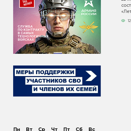
сос
«Ле
12
Пн
Вт
Ср
Чт
Пт
Сб
Вс