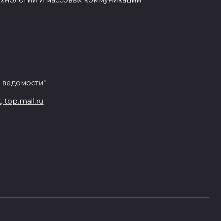
ехнологий и массовых коммуникаций
 ведомости"
top.mail.ru