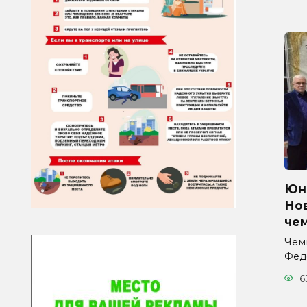
Юна
Но
че
Чем
Фед
6