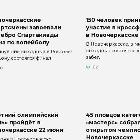
вочеркасские
150 человек прин
ортсмены завоевали
участие в кроссф
ребро Спартакиады
в Новочеркасске
на по волейболу
В Новочеркасске, в 
выходные состоялся к
инувшие выходные в Ростове-
забег.
Дону состоялся финал
82
70
етний олимпийский
45 пловцов кате
ь» пройдёт в
«мастерс» собра
вочеркасске 22 июня
открытом чемпио
Новочеркасске
июня в Новочеркасске