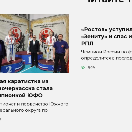
«Ростов» уступи
«Зениту» и спас 
РПЛ
Чемпион России по ф
определится в послед
849
я каратистка из
вочеркасска стала
мпионкой ЮФО
пионат и первенство Южного
ерального округа по
3