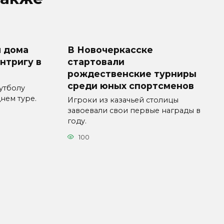
л дома
В Новочеркасске
интригу в
стартовали
рождественские турниры
среди юных спортсменов
утболу
нем туре.
Игроки из казачьей столицы
завоевали свои первые награды в
году.
100