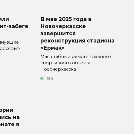
яли
В мае 2025 года в
ит-забеге
Новочеркасске
завершится
реконструкция стадиона
минувшие
«Ермак»
россфит-
Масштабный ремонт главного
спортивного объекта
Новочеркасска
135
гории
лись на
нате в