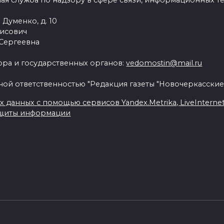
ая служба по надзору в сфере связи, информационных т
 Думенко, д. 10
рисович
 Сергеевна
ра и государственных органов:
vedomostin@mail.ru
ной ответственностью "Редакция газеты "Новочеркасские
данных с помощью сервисов Yandex.Metrika, LiveInternet, 
ащиты информации