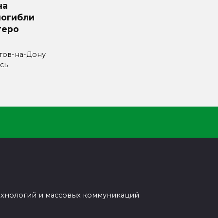
на
погибли
теро
стов-на-Дону
сь
ехнологий и массовых коммуникаций