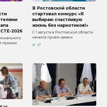
В Ростовской области
сти
стартовал конкурс «Я
ителями
выбираю счастливую
тапа
жизнь без наркотиков!»
СТЕ-2026
С 1 августа в Ростовской области
начался приём заявок
ионального
й премии
27
у —