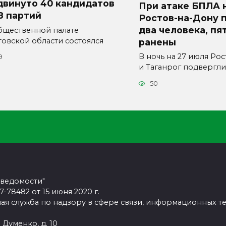
двинуто 40 кандидатов
При атаке БПЛА 
8 партий
Ростов-на-Дону 
два человека, пя
бщественной палате
товской области состоялся
ранены
В ночь на 27 июля Ро
9
и Таганрог подвергли
50
 ведомости"
78482 от 15 июня 2020 г.
ая служба по надзору в сфере связи, информационных т
 Думенко, д. 10