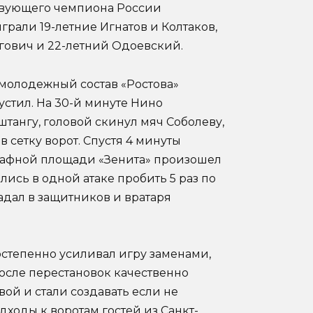
ствующего чемпиона России
рали 19-летние Игнатов и Колтаков,
гович и 22-летний Одоевский.
 молодежный состав «Ростова»
устил. На 30-й минуте Нино
штангу, головой скинул мяч Соболеву,
 сетку ворот. Спустя 4 минуты
рафной площади «Зенита» произошел
лись в одной атаке пробить 5 раз по
адал в защитников и вратаря
остепенно усиливал игру заменами,
осле перестановок качественно
ой и стали создавать если не
дходы к воротам гостей из Санкт-