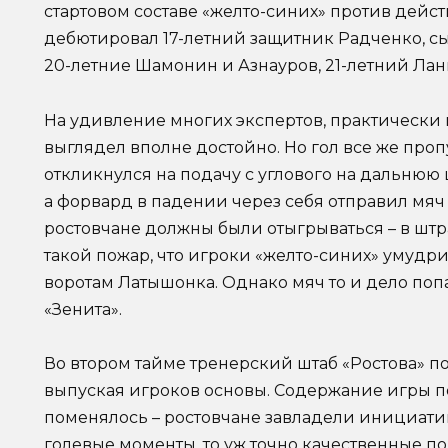
стартовом составе «желто-синих» против дей
дебютировал 17-летний защитник Радченко, сыг
20-летние Шамонин и Азнауров, 21-летний Лан
На удивление многих экспертов, практически
выглядел вполне достойно. Но гол все же проп
откликнулся на подачу с углового на дальнюю 
а форвард в падении через себя отправил мяч в
ростовчане должны были отыгрываться – в шт
такой пожар, что игроки «желто-синих» умудри
воротам Латышонка. Однако мяч то и дело поп
«Зенита».
Во втором тайме тренерский штаб «Ростова» п
выпуская игроков основы. Содержание игры п
поменялось – ростовчане завладели инициатив
голевые моменты, то уж точно качественные по