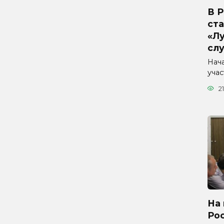
В 
ста
«Л
сл
Нач
уча
21
На 
Ро