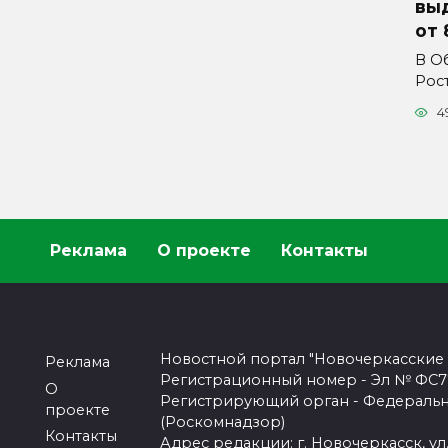
вы
от 
В О
Рос
4
Реклама
О проекте
Контакты
Новостной портал "Новочеркасские
Реклама
Регистрационный номер - Эл № ФС77-
О
Регистрирующий орган - Федеральн
проекте
(Роскомнадзор)
Контакты
Адрес редакции: г. Новочеркасск, ул.