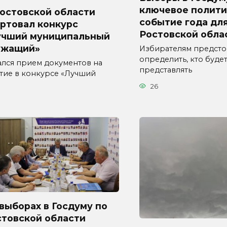
ключевое полити
Ростовской области
событие года дл
ртовал конкурс
Ростовской обла
учший муниципальный
ужащий»
Избирателям предсто
определить, кто буде
ался прием документов на
представлять
стие в конкурсе «Лучший
26
выборах в Госдуму по
стовской области