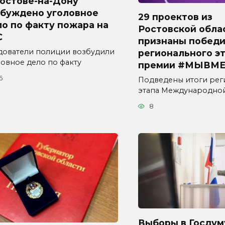
Ростове-на-Дону
збуждено уголовное
29 проектов из
о по факту пожара на
Ростовской обла
С
признаны побед
дователи полиции возбудили
регионального э
ловное дело по факту
премии #МЫВМЕ
6
Подведены итоги рег
этапа Международно
8
Выборы в Госдум