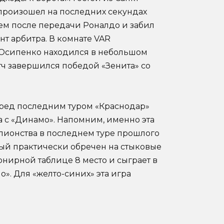
 произошел на последних секундах
ем после передачи Роналдо и забил
нт арбитра. В комнате VAR
Осипенко находился в небольшом
матч завершился победой «Зенита» со
еред последним туром «Краснодар»
ма с «Динамо». Напомним, именно эта
пионства в последнем туре прошлого
орый практически обречен на стыковые
рнирной таблице 8 место и сыграет в
». Для «желто-синих» эта игра