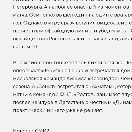
Петербурга. А наиболее опасный из моментов
матча. Осипенко вышел один на один с вратар
гол. Однако в игру сразу вступил видеоассисте
прочертили офсайдную линию и убедились – 
офсайде. Гол «Ростова» так и не засчитали, а 
счетом 0:1.
В чемпионской гонке теперь лихая завязка. П
опережает «Зенит» на 1 очко и встречается до
московская команда лишила «Краснодар» чем
сезона. А «Зенит» встретится с «Ахматом», кот
матчи с командой ФНЛ. «Ростов» занимает в ту
последнем туре в Дагестане с местным «Динамо
практически ничего уже не решает.
Новости СМИ2