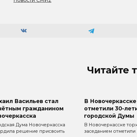
Новости СМИ2
Читайте 
хаил Васильев стал
В Новочеркасске
чётным гражданином
отметили 30-лет
вочеркасска
городской Думы
одская Дума Новочеркасска
В Новочеркасске тор
ердила решение присвоить
заседанием отметили 