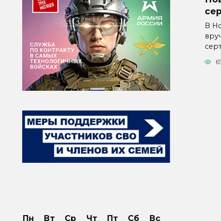
се
В Н
вру
сер
6
Пн
Вт
Ср
Чт
Пт
Сб
Вс