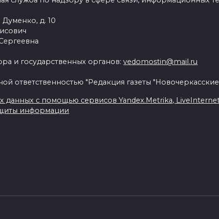
ая служба по надзору в сфере связи, информационных т
 Думенко, д. 10
рисович
 Сергеевна
ра и государственных органов:
vedomostin@mail.ru
ной ответственностью "Редакция газеты "Новочеркасские
данных с помощью сервисов Yandex.Metrika, LiveInternet, 
ащиты информации