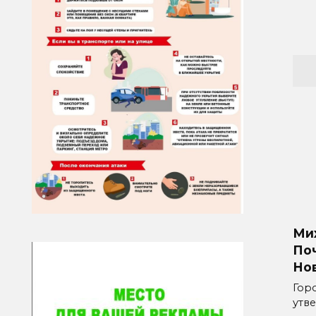
Ми
По
Но
Гор
утв