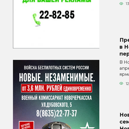
1
Пр
в 
пер
В Но
апр
ярм
1
Но
сем
Но