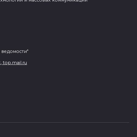
ехнологий и массовых коммуникаций
 ведомости"
top.mail.ru