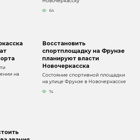
Новочеркасску
64
ркасска
Восстановить
ат
спортплощадку на Фрунзе
порта
планируют власти
Новочеркасска
ти
ении на
Состояние спортивной площадки
на улице Фрунзе в Новочеркасске
74
стоить
ва звания