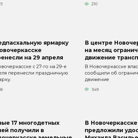
35
210
едпасхальную ярмарку
В центре Новоче
Новочеркасске
на месяц огранич
енесли на 29 апреля
движение транс
вочеркасске с 27-го на 29-е
В Новочеркасске влас
еля перенесли праздничную
сообщили об огранич
арку.
движение
28
349
вые 17 многодетных
В Новочеркасске
ей получили в
предложили удо
вочеркасске земельные
Михаила Василье