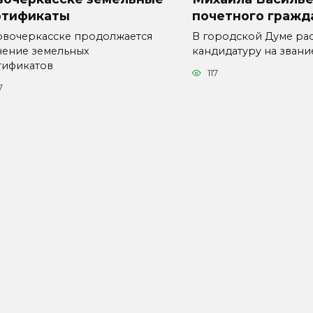
ртификаты
почетного гражд
овочеркасске продолжается
В городской Думе ра
чение земельных
кандидатуру на звани
тификатов
117
7