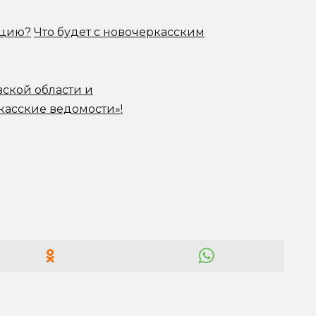
ацию?
Что будет с новочеркасским
вской области и
касские ведомости»!