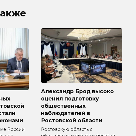
также
Александр Брод высоко
ных
оценил подготовку
стовской
общественных
 стали
наблюдателей в
аконами
Ростовской области
уме России
Ростовскую область с
ельное
официальным визитом посетил