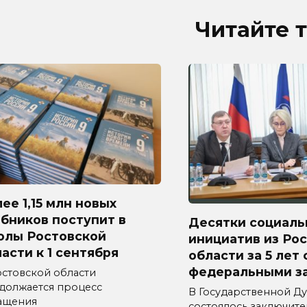
Читайте 
ее 1,15 млн новых
бников поступит в
Десятки социаль
олы Ростовской
инициатив из Ро
асти к 1 сентября
области за 5 лет
федеральными з
остовской области
должается процесс
В Государственной Д
ащения
состоялось заключит