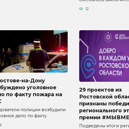
12
Ростове-на-Дону
збуждено уголовное
29 проектов из
о по факту пожара на
Ростовской обла
С
признаны побед
дователи полиции возбудили
регионального э
ловное дело по факту
премии #МЫВМЕ
8
Подведены итоги рег