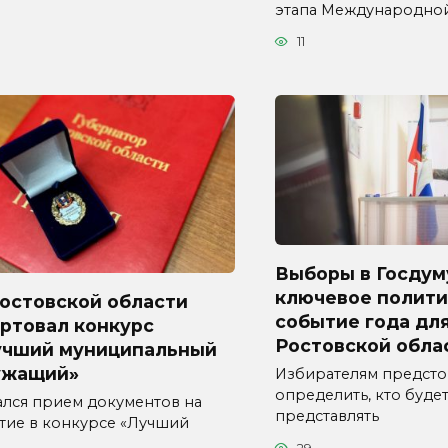
этапа Международно
11
Выборы в Госдум
ключевое полити
Ростовской области
событие года дл
ртовал конкурс
Ростовской обла
учший муниципальный
ужащий»
Избирателям предсто
определить, кто буде
ался прием документов на
представлять
стие в конкурсе «Лучший