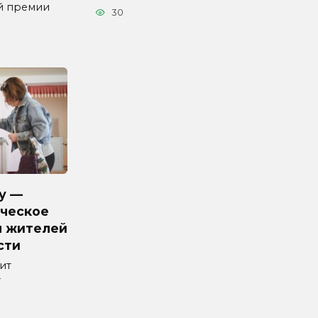
й премии
30
у —
ческое
я жителей
сти
ит
т