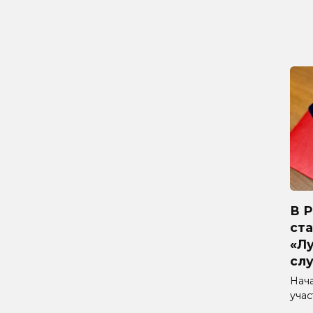
В 
ста
«Л
сл
Нач
уча