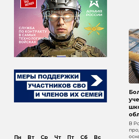
Бол
уче
шк
обл
В Р
про
осн
Пн
Вт
Ср
Чт
Пт
Сб
Вс