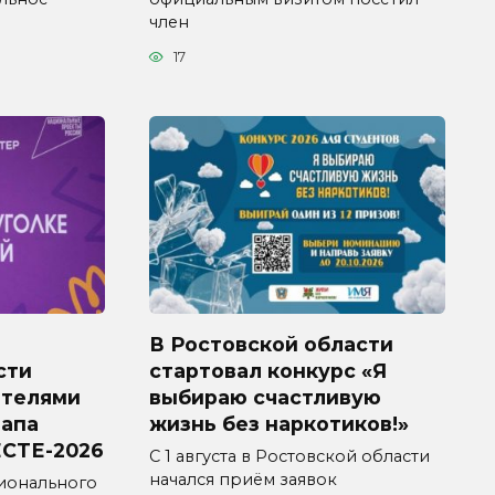
член
17
В Ростовской области
сти
стартовал конкурс «Я
ителями
выбираю счастливую
тапа
жизнь без наркотиков!»
СТЕ-2026
С 1 августа в Ростовской области
начался приём заявок
ионального