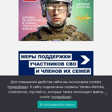
Для повышения удобства сайта мы используем cookies
(
подробнее
). К сайту подключены сервисы Yandex.Metrika,
LiveInternet, top.mail.ru, которые также использует файлы
cookie (
подробнее
).
Я согласен/согласна
Пн
Вт
Ср
Чт
Пт
Сб
Вс