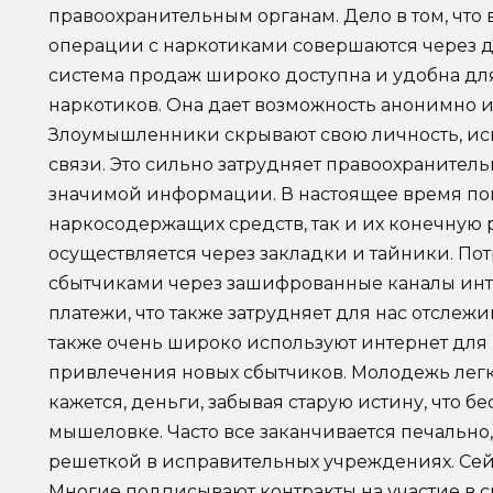
правоохранительным органам. Дело в том, что 
операции с наркотиками совершаются через д
система продаж широко доступна и удобна дл
наркотиков. Она дает возможность анонимно и
Злоумышленники скрывают свою личность, и
связи. Это сильно затрудняет правоохранител
значимой информации. В настоящее время пок
наркосодержащих средств, так и их конечную
осуществляется через закладки и тайники. По
сбытчиками через зашифрованные каналы инт
платежи, что также затрудняет для нас отсле
также очень широко используют интернет для
привлечения новых сбытчиков. Молодежь легко
кажется, деньги, забывая старую истину, что б
мышеловке. Часто все заканчивается печально
решеткой в исправительных учреждениях. Сейч
Многие подписывают контракты на участие в 