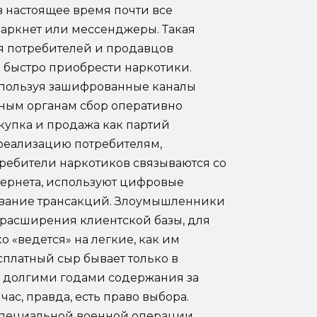
в настоящее время почти все
аркнет или мессенджеры. Такая
я потребителей и продавцов
 быстро приобрести наркотики.
спользуя зашифрованные каналы
ьным органам сбор оперативно
упка и продажа как партий
 реализацию потребителям,
требители наркотиков связываются со
ернета, используют цифровые
живание трансакций. Злоумышленники
 расширения клиентской базы, для
 «ведется» на легкие, как им
есплатный сыр бывает только в
, долгими годами содержания за
ас, правда, есть право выбора.
специальной военной операции,