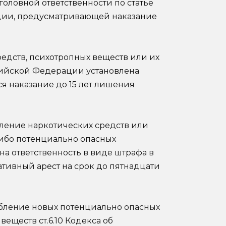
головной ответственности по статье
ации, предусматривающей наказание
едств, психотропных веществ или их
ссийской Федерации установлена
ся наказание до 15 лет лишения
бление наркотических средств или
либо потенциально опасных
а ответственность в виде штрафа в
тивный арест на срок до пятнадцати
бление новых потенциально опасных
ществ ст.6.10 Кодекса об