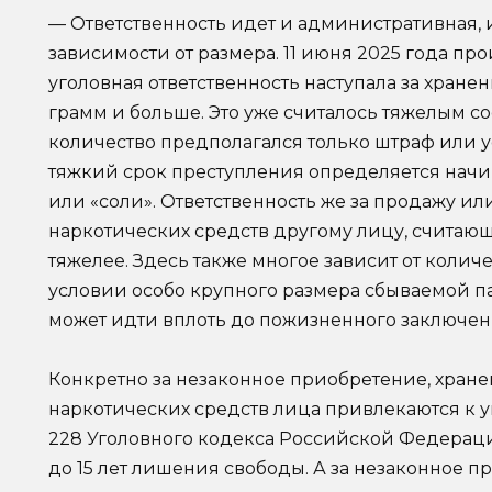
— Ответственность идет и административная, 
зависимости от размера. 11 июня 2025 года п
уголовная ответственность наступала за хране
грамм и больше. Это уже считалось тяжелым с
количество предполагался только штраф или ус
тяжкий срок преступления определяется начи
или «соли». Ответственность же за продажу и
наркотических средств другому лицу, считающ
тяжелее. Здесь также многое зависит от количес
условии особо крупного размера сбываемой п
может идти вплоть до пожизненного заключен
Конкретно за незаконное приобретение, хране
наркотических средств лица привлекаются к у
228 Уголовного кодекса Российской Федерац
до 15 лет лишения свободы. А за незаконное п