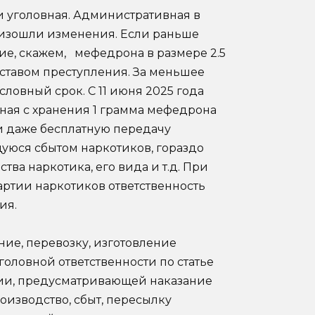
и уголовная. Административная в
роизошли изменения. Если раньше
ние, скажем, мефедрона в размере 2.5
оставом преступления. За меньшее
ловный срок. С 11 июня 2025 года
ная с хранения 1 грамма мефедрона
ли даже бесплатную передачу
уюся сбытом наркотиков, гораздо
тва наркотика, его вида и т.д. При
артии наркотиков ответственность
ия.
ние, перевозку, изготовление
головной ответственности по статье
ии, предусматривающей наказание
роизводство, сбыт, пересылку