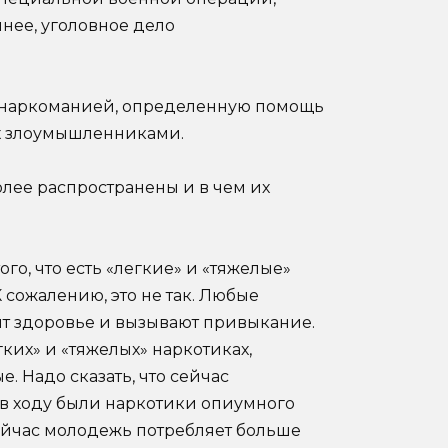
чнее, уголовное дело
с наркоманией, определенную помощь
ых злоумышленниками.
лее распространены и в чем их
го, что есть «легкие» и «тяжелые»
 К сожалению, это не так. Любые
бят здоровье и вызывают привыкание.
ких» и «тяжелых» наркотиках,
е. Надо сказать, что сейчас
в ходу были наркотики опиумного
 сейчас молодежь потребляет больше