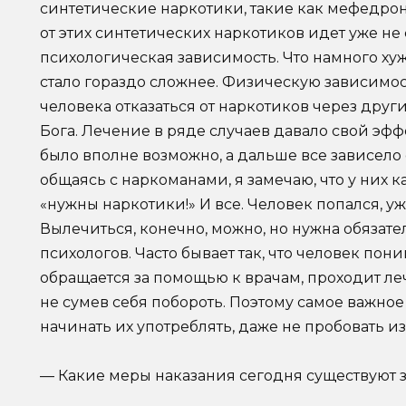
синтетические наркотики, такие как мефедрон и
от этих синтетических наркотиков идет уже не
психологическая зависимость. Что намного ху
стало гораздо сложнее. Физическую зависимос
человека отказаться от наркотиков через друг
Бога. Лечение в ряде случаев давало свой эф
было вполне возможно, а дальше все зависело о
общаясь с наркоманами, я замечаю, что у них ка
«нужны наркотики!» И все. Человек попался, уж
Вылечиться, конечно, можно, но нужна обязат
психологов. Часто бывает так, что человек пони
обращается за помощью к врачам, проходит леч
не сумев себя побороть. Поэтому самое важное
начинать их употреблять, даже не пробовать из
— Какие меры наказания сегодня существуют з