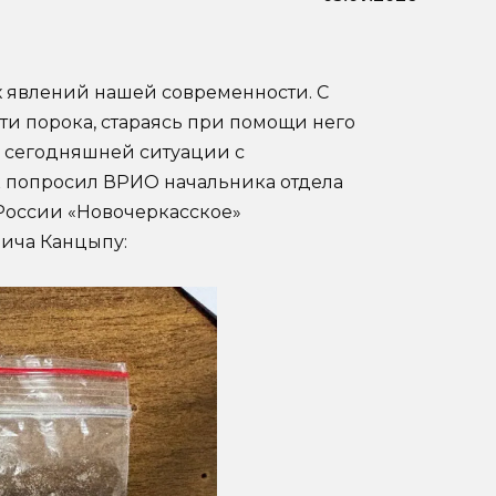
х явлений нашей современности. С
ти порока, стараясь при помощи него
о сегодняшней ситуации с
к попросил ВРИО начальника отдела
России «Новочеркасское»
ича Канцыпу: