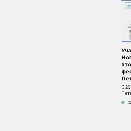
Уч
Но
вто
фес
Пе
С 28
Пет
3