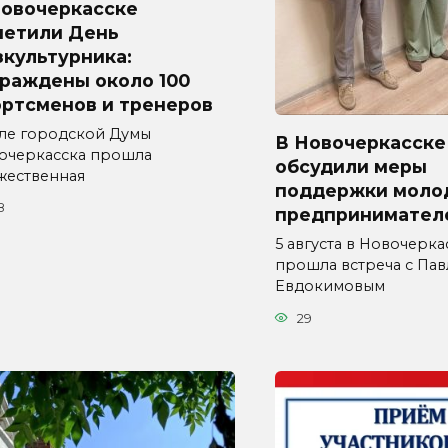
Новочеркасске
метили День
культурника:
граждены около 100
ортсменов и тренеров
але городской Думы
В Новочеркасске
очеркасска прошла
обсудили меры
жественная
поддержки моло
8
предпринимател
5 августа в Новочерка
прошла встреча с Па
Евдокимовым
29