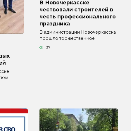
В Новочеркасске
чествовали строителей в
честь профессионального
праздника
В администрации Новочеркасска
прошло торжественное
37
дых
ей
сске
влом