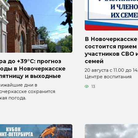
В Новочеркасске
состоится прием
участников СВО и
а до +39°C: прогноз
семей
годы в Новочеркасске
20 августа с 11.00 до 1
пятницу и выходные
Центре воспитания
лижайшие дни в
13
очеркасске сохранится
кая погода.
1