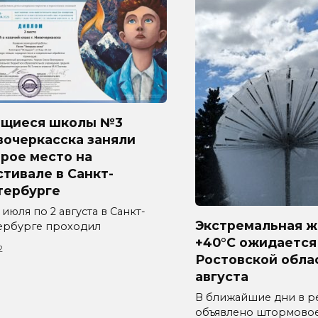
ащиеся школы №3
вочеркасска заняли
рое место на
тивале в Санкт-
тербурге
 июля по 2 августа в Санкт-
Экстремальная ж
ербурге проходил
+40°C ожидается
2
Ростовской обла
августа
В ближайшие дни в р
объявлено штормово