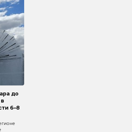
ара до
 в
сти 6–8
егионе
е