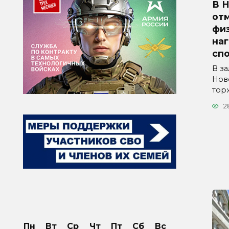
В 
от
физ
на
сп
В з
Нов
тор
2
Пн
Вт
Ср
Чт
Пт
Сб
Вс