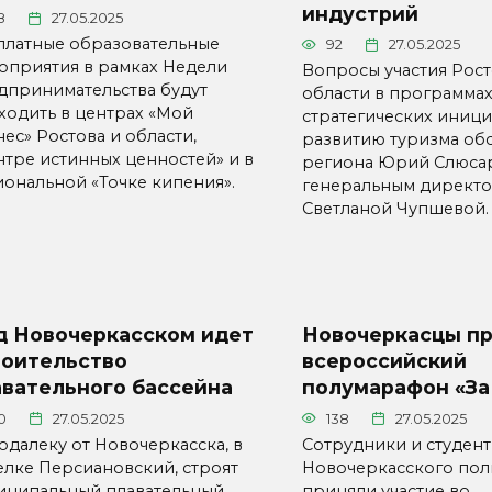
индустрий
8
27.05.2025
платные образовательные
92
27.05.2025
оприятия в рамках Недели
Вопросы участия Рос
дпринимательства будут
области в программах
ходить в центрах «Мой
стратегических иници
ес» Ростова и области,
развитию туризма обс
нтре истинных ценностей» и в
региона Юрий Слюсар
иональной «Точке кипения».
генеральным директ
Светланой Чупшевой.
д Новочеркасском идет
Новочеркасцы п
роительство
всероссийский
авательного бассейна
полумарафон «За
10
27.05.2025
138
27.05.2025
одалеку от Новочеркасска, в
Сотрудники и студен
елке Персиановский, строят
Новочеркасского пол
иципальный плавательный
приняли участие во