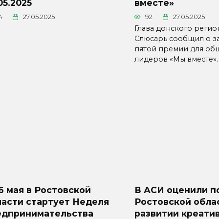
05.2025
вместе»
4
27.05.2025
92
27.05.2025
Глава донского реги
Слюсарь сообщил о з
пятой премии для об
лидеров «Мы вместе».
6 мая в Ростовской
В АСИ оценили п
ласти стартует Неделя
Ростовской обла
едпринимательства
развитии креати