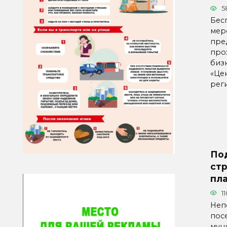
5
Бес
мер
пре
про
бизн
«Це
рег
По
ст
пл
1
Неп
пос
мун