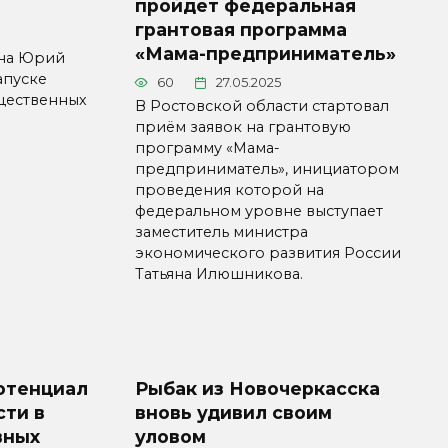
пройдет федеральная
грантовая программа
«Мама-предприниматель»
она Юрий
апуске
60
27.05.2025
щественных
В Ростовской области стартовал
приём заявок на грантовую
программу «Мама-
предприниматель», инициатором
проведения которой на
федеральном уровне выступает
заместитель министра
экономического развития России
Татьяна Илюшникова.
отенциал
Рыбак из Новочеркасска
сти в
вновь удивил своим
вных
уловом