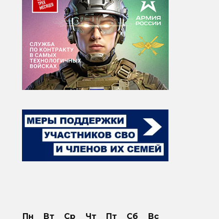
зап
Пн
Вт
Ср
Чт
Пт
Сб
Вс