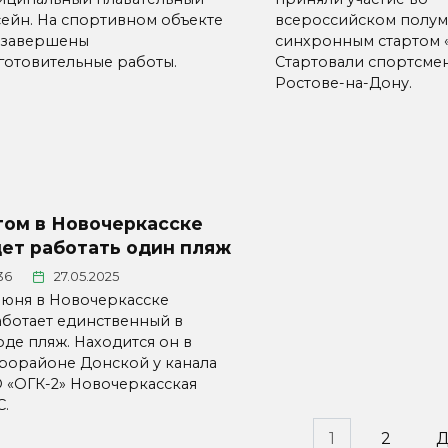
сейн. На спортивном объекте
всероссийском полум
 завершены
синхронным стартом «
готовительные работы.
Стартовали спортсме
Ростове-на-Дону.
том в Новочеркасске
ет работать один пляж
36
27.05.2025
 июня в Новочеркасске
аботает единственный в
оде пляж. Находится он в
рорайоне Донской у канала
 «ОГК-2» Новочеркасская
С.
инация
1
2
Д