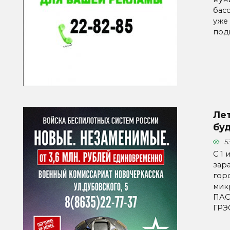
бас
уже
под
Ле
буд
5
С 1
зар
гор
мик
ПАО
ГРЭ
Паг