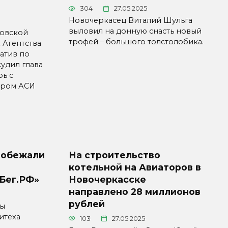
304
27.05.2025
Новочеркасец Виталий Шульга
выловил на донную снасть новый
товской
трофей – большого толстолобика.
 Агентства
атив по
удил глава
ь с
ором АСИ
робежали
На строительство
котельной на Авиаторов в
Бег.РФ»
Новочеркасске
направлено 28 миллионов
рублей
ты
итеха
103
27.05.2025