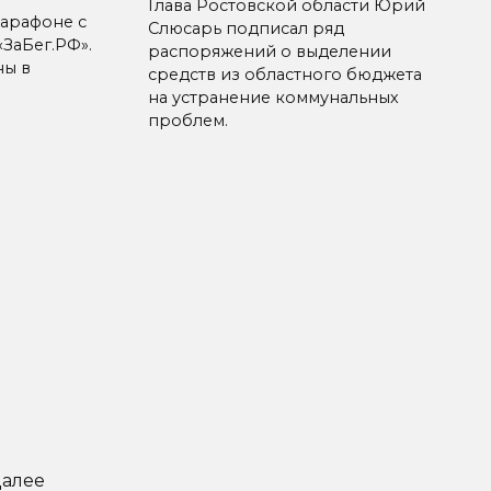
Глава Ростовской области Юрий
арафоне с
Слюсарь подписал ряд
ЗаБег.РФ».
распоряжений о выделении
ны в
средств из областного бюджета
на устранение коммунальных
проблем.
алее