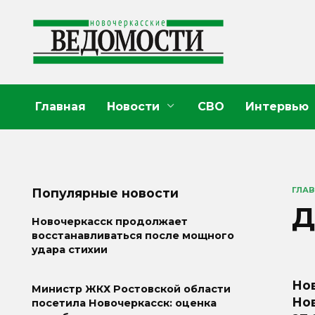
Перейти
к
содержанию
Главная
Новости
СВО
Интервью
ГЛА
Популярные новости
Д
Новочеркасск продолжает
восстанавливаться после мощного
удара стихии
Но
Министр ЖКХ Ростовской области
Нов
посетила Новочеркасск: оценка