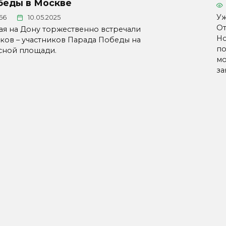
беды в Москве
Уж
66
10.05.2025
От
мая на Дону торжественно встречали
Но
аков – участников Парада Победы на
по
сной площади.
мо
за