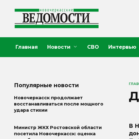
Перейти
к
содержанию
Главная
Новости
СВО
Интервью
ГЛА
Популярные новости
Д
Новочеркасск продолжает
восстанавливаться после мощного
удара стихии
В 
Министр ЖКХ Ростовской области
дон
посетила Новочеркасск: оценка