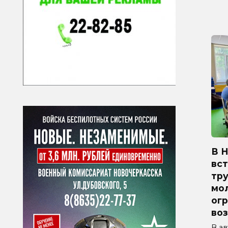
В 
вст
тр
мо
ог
во
В а