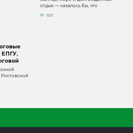
отдых — казалось бы, что
100
логовые
 ЕПГУ,
оговой
онной
 Ростовской