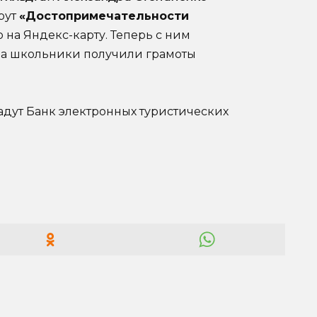
рут
«Достопримечательности
о на Яндекс-карту. Теперь с ним
, а школьники получили грамоты
дадут Банк электронных туристических