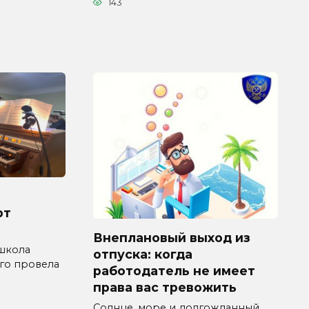
143
рт
Внеплановый выход из
 школа
отпуска: когда
го провела
работодатель не имеет
права вас тревожить
Солнце, море и долгожданный