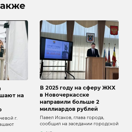
также
В 2025 году на сферу ЖКХ
а
в Новочеркасске
ашают на
направили больше 2
миллиардов рублей
ю
Павел Исаков, глава города,
евой г.
сообщил на заседании городской
лашают