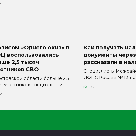
4
висом «Одного окна» в
Как получать на
Ц воспользовались
документы через
ше 2,5 тысяч
рассказали в нал
астников СВО
Специалисты Межрай
ИФНС России № 13 по
остовской области больше 2,5
яч участников специальной
72
54