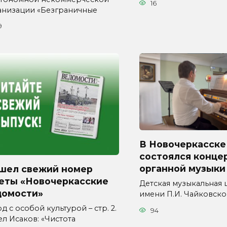
16
анизации «Безграничные
9
В Новочеркасске
состоялся конце
органной музыки
шел свежий номер
зеты «Новочеркасские
Детская музыкальная
домости»
имени П.И. Чайковско
д с особой культурой – стр. 2.
94
ел Исаков: «Чистота