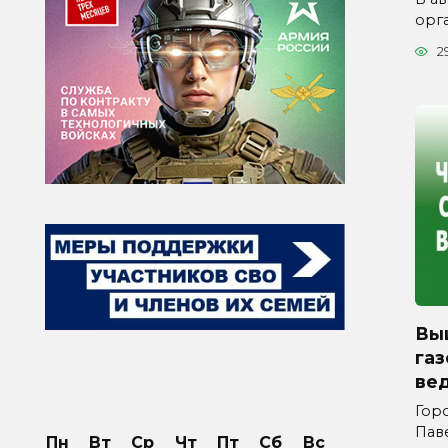
орг
2
Вы
га
ве
Горо
Пав
Пн
Вт
Ср
Чт
Пт
Сб
Вс