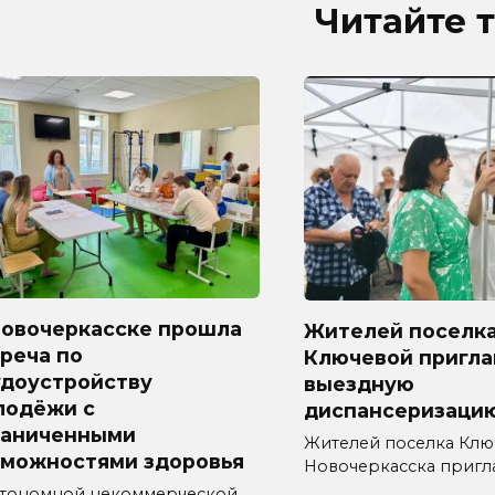
Читайте 
Новочеркасске прошла
Жителей поселк
реча по
Ключевой пригл
удоустройству
выездную
лодёжи с
диспансеризаци
раниченными
Жителей поселка Ключ
зможностями здоровья
Новочеркасска приг
втономной некоммерческой