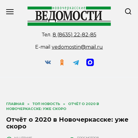
Перейти
к
содержанию
Тел.
8 (8635) 22-82-85
E-mail
vedomostin@mail.ru
ГЛАВНАЯ
»
ТОП НОВОСТЬ
»
ОТЧЁТ О 2020 В
НОВОЧЕРКАССКЕ: УЖЕ СКОРО
Отчёт о 2020 в Новочеркасске: уже
скоро
НА ЧТЕНИЕ
ПРОСМОТРОВ