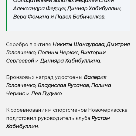
Обладателями золотых медалей стали
Александра Федчук, Динияр Хабибуллин,
Вера Фомина и Павел Бабиченков.
Серебро в активе
Никиты Шанаурова, Дмитрия
Головченко, Полины Черкис, Виктории
Сергеевой
и
Динияра Хабибуллина
.
Бронзовых наград удостоены
Валерия
Головченко, Владислав Русанов, Полина
Черкис
и
Лев Пудыко
.
К соревнованиям спортсменов Новочеркасска
подготовил руководитель клуба
Рустам
Хабибуллин
.