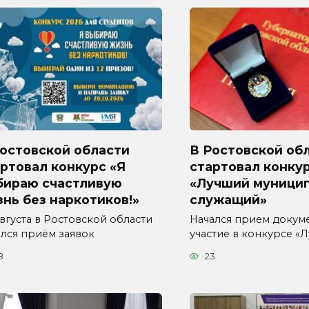
Ростовской области
В Ростовской об
ртовал конкурс «Я
стартовал конку
бираю счастливую
«Лучший муници
нь без наркотиков!»
служащий»
августа в Ростовской области
Начался прием докум
ался приём заявок
участие в конкурсе «
8
23