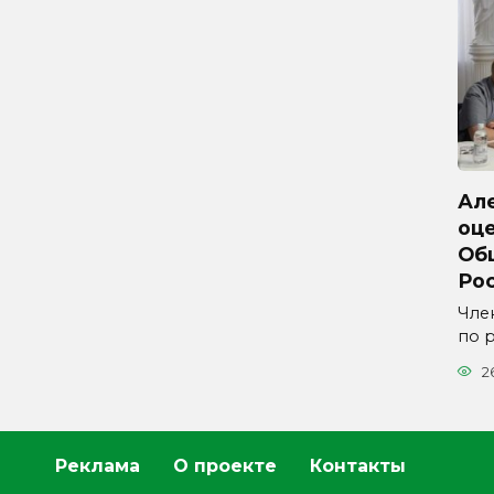
Ал
оц
Об
Ро
Чле
по 
2
Реклама
О проекте
Контакты