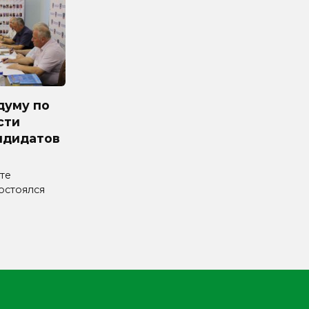
думу по
сти
ндидатов
те
остоялся