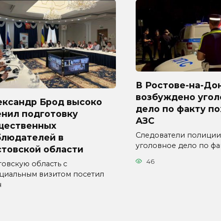
В Ростове-на-До
возбуждено угол
ександр Брод высоко
дело по факту п
енил подготовку
АЗС
щественных
Следователи полиции
блюдателей в
уголовное дело по фа
стовской области
46
товскую область с
циальным визитом посетил
н