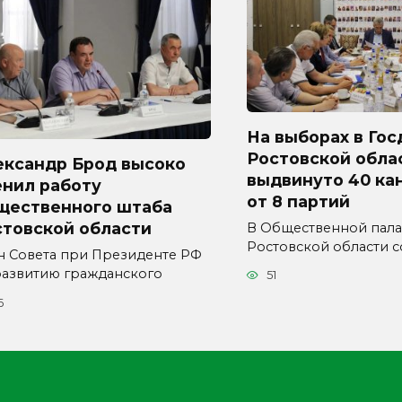
На выборах в Гос
Ростовской обла
ександр Брод высоко
выдвинуто 40 ка
енил работу
от 8 партий
щественного штаба
стовской области
В Общественной пала
Ростовской области с
н Совета при Президенте РФ
развитию гражданского
51
6