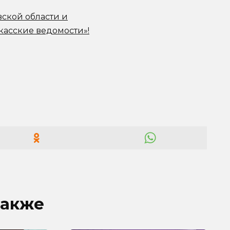
вской области и
касские ведомости»!
также