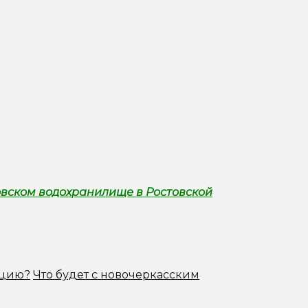
овском водохранилище в Ростовской
ацию?
Что будет с новочеркасским