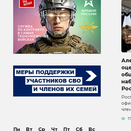
Ал
оц
об
на
Ро
Рос
офи
чле
17
Пн
Вт
Ср
Чт
Пт
Сб
Вс