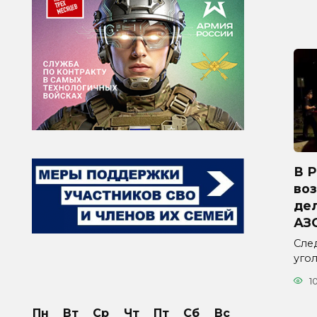
В 
во
дел
АЗ
Сле
уго
1
Пн
Вт
Ср
Чт
Пт
Сб
Вс