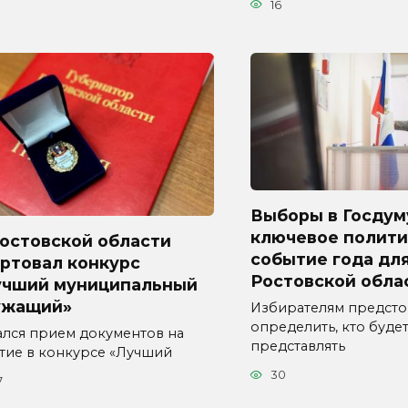
16
Выборы в Госдум
ключевое полити
Ростовской области
событие года дл
ртовал конкурс
Ростовской обла
учший муниципальный
ужащий»
Избирателям предсто
определить, кто буде
ался прием документов на
представлять
стие в конкурсе «Лучший
30
7