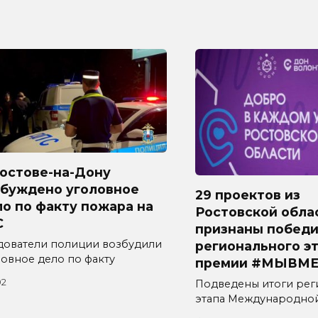
Ростове-на-Дону
збуждено уголовное
29 проектов из
о по факту пожара на
Ростовской обла
С
признаны побед
дователи полиции возбудили
регионального э
ловное дело по факту
премии #МЫВМЕ
02
Подведены итоги рег
этапа Международно