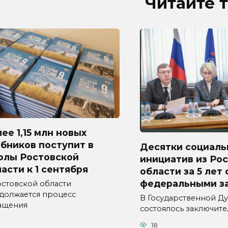
Читайте 
ее 1,15 млн новых
бников поступит в
Десятки социаль
олы Ростовской
инициатив из Ро
асти к 1 сентября
области за 5 лет
федеральными з
остовской области
должается процесс
В Государственной Д
ащения
состоялось заключит
18