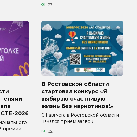
27
В Ростовской области
сти
стартовал конкурс «Я
ителями
выбираю счастливую
тапа
жизнь без наркотиков!»
СТЕ-2026
С 1 августа в Ростовской области
начался приём заявок
ионального
й премии
32