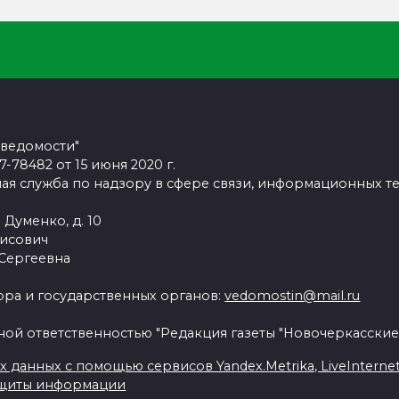
 ведомости"
78482 от 15 июня 2020 г.
ая служба по надзору в сфере связи, информационных т
 Думенко, д. 10
рисович
 Сергеевна
ра и государственных органов:
vedomostin@mail.ru
ной ответственностью "Редакция газеты "Новочеркасские
данных с помощью сервисов Yandex.Metrika, LiveInternet, 
ащиты информации