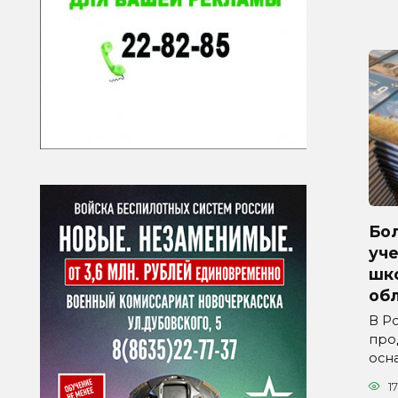
Бол
уче
шк
обл
В Р
про
осн
17