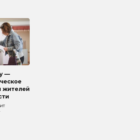
у —
ческое
я жителей
сти
ит
т