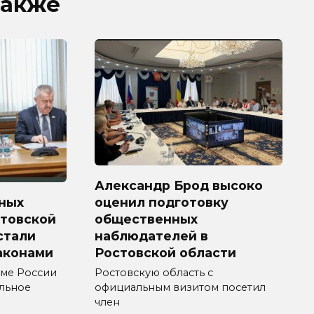
также
Александр Брод высоко
ных
оценил подготовку
стовской
общественных
 стали
наблюдателей в
аконами
Ростовской области
уме России
Ростовскую область с
ельное
официальным визитом посетил
член