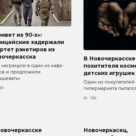
ивет из 90-х»:
лицейские задержали
ртет рэкетиров из
вочеркасска
В Новочеркасске
похитителя косм
 нагрянули в один из кафе-
ов и предложили
детских игрушек
ышевать»
Один из покупателей
гипермаркета пыталс
39
136
Новочеркасске
Новочеркасец,