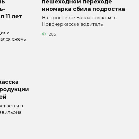
чь
пешеходном переходе
ь-
иномарка сбила подростка
л 11 лет
На проспекте Баклановском в
Новочеркасске водитель
дили
205
ался сжечь
касска
продукции
лей
евается в
авильона