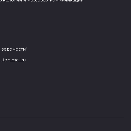
ехнологий и массовых коммуникаций
 ведомости"
top.mail.ru