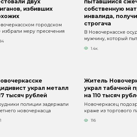
стовали двух
пытавшийся сже
иганов, избивших
собственную мат
охожих
инвалида, получи
строгача
овочеркасском городском
е избрали меру пресечения
В Новочеркасске осу
мужчину, который пыт
84
1.4к.
Новочеркасске
Житель Новочер
цидивист украл металл
украл табачной 
17 тысяч рублей
на 110 тысяч руб
рудники полиции задержали
Новочеркасец подозр
летнего новочеркасца
краже из торгового п
1
116