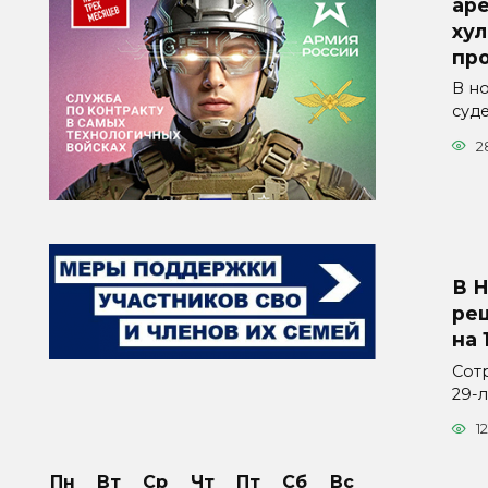
аре
хул
пр
В н
суд
2
В 
ре
на 
Сот
29-
12
Пн
Вт
Ср
Чт
Пт
Сб
Вс