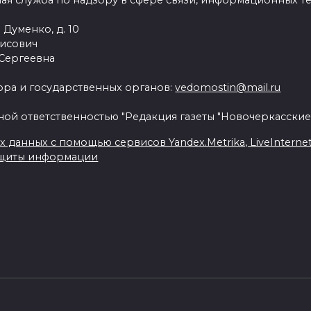
ая служба по надзору в сфере связи, информационных т
 Думенко, д. 10
рисович
 Сергеевна
ра и государственных органов:
vedomostin@mail.ru
ной ответственностью "Редакция газеты "Новочеркасские
данных с помощью сервисов Yandex.Metrika, LiveInternet, 
ащиты информации