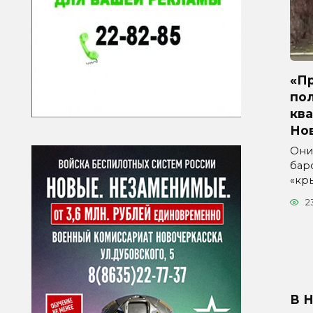
«Пр
по
ква
Но
Они
бар
«кр
2
В 