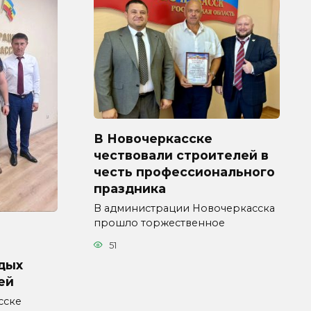
В Новочеркасске
чествовали строителей в
честь профессионального
праздника
В администрации Новочеркасска
прошло торжественное
51
дых
ей
сске