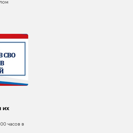
влом
 их
4.00 часов в