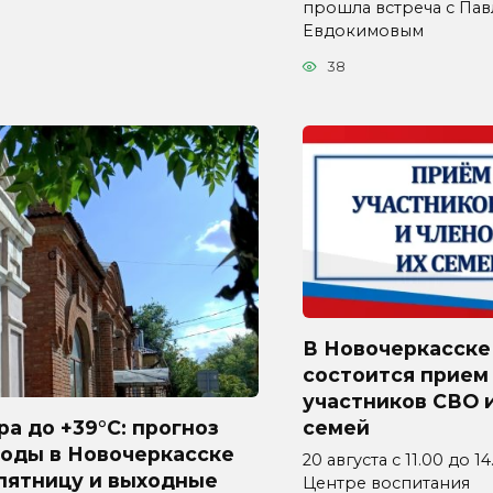
прошла встреча с Па
Евдокимовым
38
В Новочеркасске
состоится прием
участников СВО и
а до +39°C: прогноз
семей
годы в Новочеркасске
20 августа с 11.00 до 1
пятницу и выходные
Центре воспитания