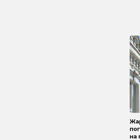
Жар
по
на 