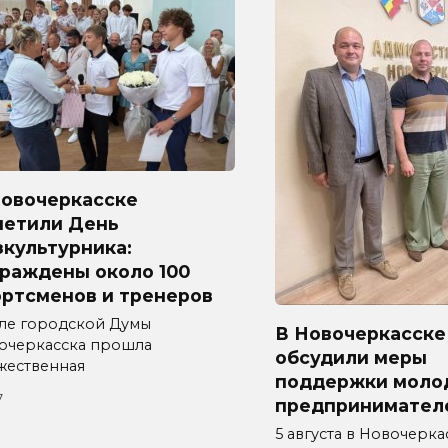
Новочеркасске
метили День
культурника:
граждены около 100
ортсменов и тренеров
але городской Думы
В Новочеркасске
очеркасска прошла
обсудили меры
жественная
поддержки моло
7
предпринимател
5 августа в Новочерка