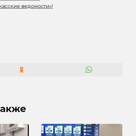
касские ведомости»!
также