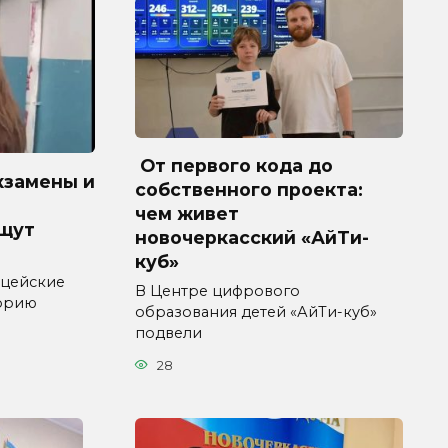
От первого кода до
кзамены и
собственного проекта:
чем живет
ищут
новочеркасский «АйТи-
куб»
ицейские
В Центре цифрового
торию
образования детей «АйТи-куб»
подвели
28