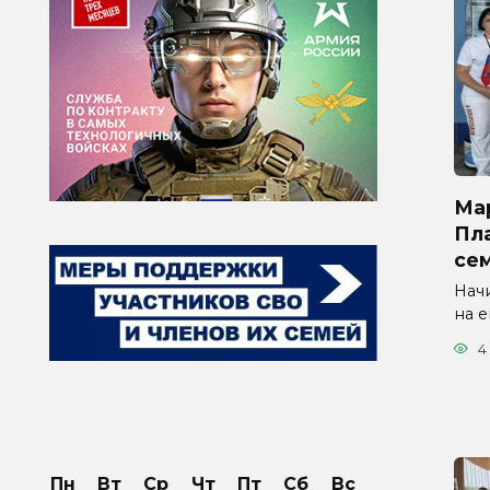
Ма
Пла
се
Начи
на 
4
Пн
Вт
Ср
Чт
Пт
Сб
Вс