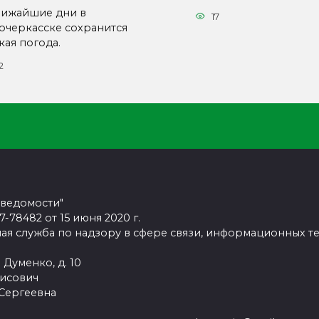
лижайшие дни в
17
очеркасске сохранится
кая погода.
2
 ведомости"
78482 от 15 июня 2020 г.
ая служба по надзору в сфере связи, информационных т
 Думенко, д. 10
рисович
 Сергеевна