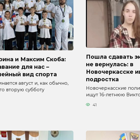
Пошла сдавать э
рина и Максим Скоба:
не вернулась: в
вание для нас –
Новочеркасске 
мейный вид спорта
подростка
нается август и, как обычно,
Новочеркасские пол
его вторую субботу
ищут 16-летнюю Вик
41