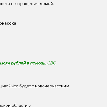
йшего возвращения домой.
ркасска
тысяч рублей в помощь СВО
ацию?
Что будет с новочеркасским
вской области и