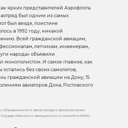
как ярких представителей Аэрофлота.
иаотряд был одним из самых
от был везде, поистине
лось в 1992 году, никакой
лению. Всей гражданской авиации,
офессионалам, летчикам, инженерам,
луги народа» объявили
ал монополистом. И самое главное, как
ы остались без своих самолетов,
ень гражданской авиации на Дону, 15
олениям авиаторов Дона, Ростовского
го объединенного авиаотряда и авиакомпании
жгосударственного авиационного комитета (МАК).