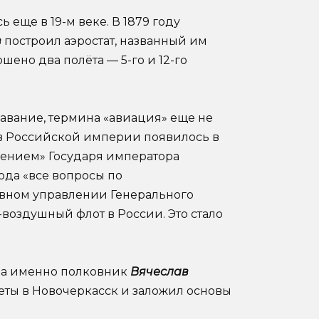
 еще в 19-м веке. В 1879 году
в
построил аэростат, названный им
шено два полёта — 5-го и 12-го
лавание, термина «авиация» еще не
е в Российской империи появилось в
елением» Государя императора
 года «все вопросы по
авном управлении Генерального
-воздушный флот в России. Это стало
 а именно полковник
Вячеслав
еты в Новочеркасск и заложил основы