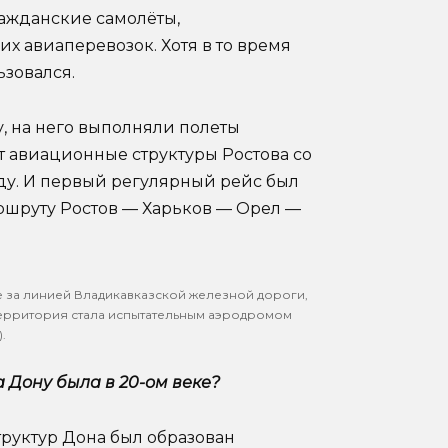
ажданские самолёты,
 авиаперевозок. Хотя в то время
зовался.
у, на него выполняли полеты
т авиационные структуры Ростова со
ду. И первый регулярный рейс был
аршруту Ростов — Харьков — Орел —
е за линией Владикавказской железной дороги,
 территория стала испытательным аэродромом
.
 Дону была в 20-ом веке?
труктур Дона был образован