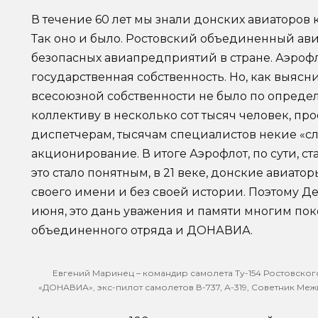
В течение 60 лет мы знали донских авиаторов 
Так оно и было. Ростовский объединенный ав
безопасных авиапредприятий в стране. Аэрофл
государственная собственность. Но, как выясни
всесоюзной собственности не было по опреде
коллективу в несколько сот тысяч человек, пр
диспетчерам, тысячам специалистов некие «с
акционирование. В итоге Аэрофлот, по сути, ст
это стало понятным, в 21 веке, донские авиатор
своего имени и без своей истории. Поэтому Д
июня, это дань уважения и памяти многим пок
объединенного отряда и ДОНАВИА.
Евгений Маринец – командир самолета Ту-154 Ростовско
«ДОНАВИА», экс-пилот самолетов В-737, А-319, Советник Ме