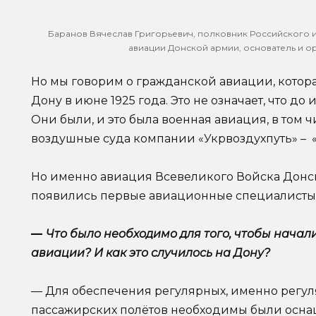
Баранов Вячеслав Григорьевич, полковник Российского 
авиации Донской армии, основатель и о
Но мы говорим о гражданской авиации, которая
Дону в июне 1925 года. Это не означает, что до
Они были, и это была военная авиация, в том 
воздушные суда компании «Укрвоздухпуть» – «
Но именно авиация Всевеликого Войска Донско
появились первые авиационные специалисты 
—
Что было необходимо для того, чтобы нача
авиации? И как это случилось на Дону?
— Для обеспечения регулярных, именно регуля
пассажирских полётов необходимы были осн