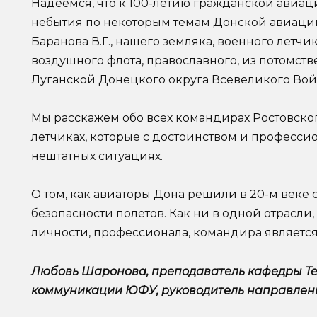
Надеемся, что к 100-летию гражданской авиац
небытия по некоторым темам Донской авиаци
Баранова В.Г., нашего земляка, военного летч
воздушного флота, православного, из потомств
Луганской Донецкого округа Всевеликого Вой
Мы расскажем обо всех командирах Ростовско
летчиках, которые с достоинством и професс
нештатных ситуациях.
О том, как авиаторы Дона решили в 20-м веке
безопасности полетов. Как ни в одной отрасли
личности, профессионала, командира являетс
Любовь Шаронова, преподаватель кафедры Те
коммуникации ЮФУ, руководитель направлен