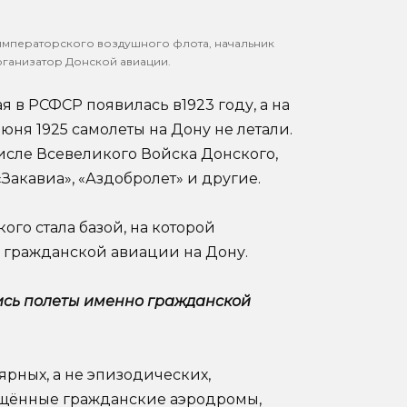
императорского воздушного флота, начальник
рганизатор Донской авиации.
 в РСФСР появилась в1923 году, а на
 июня 1925 самолеты на Дону не летали.
числе Всевеликого Войска Донского,
Закавиа», «Аздобролет» и другие.
го стала базой, на которой
гражданской авиации на Дону.
лись полеты именно гражданской
рных, а не эпизодических,
ащённые гражданские аэродромы,