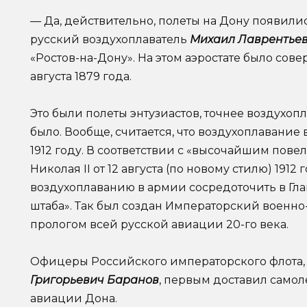
—
Да, действительно, полеты на Дону появились
русский воздухоплаватель
Михаил Лаврентье
«Ростов-на-Дону». На этом аэростате было совер
августа 1879 года.
Это были полеты энтузиастов, точнее воздухоп
было. Вообще, считается, что воздухоплавани
1912 году. В соответствии с «высочайшим пов
Николая II от 12 августа (по новому стилю) 1912
воздухоплаванию в армии сосредоточить в Гл
штаба». Так был создан Императорский военно
прологом всей русской авиации 20-го века.
Офицеры Российского императорского флота,
Григорьевич Баранов
, первым доставил самол
авиации Дона.