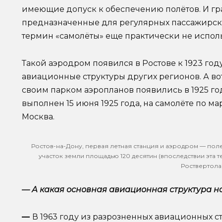
имеющие допуск к обеспечению полётов. И гр
предназначенные для регулярных пассажирских
термин «самолёты» еще практически не исполь
Такой аэродром появился в Ростове к 1923 год
авиационные структуры других регионов. А во
своим парком аэропланов появились в 1925 го
выполнен 15 июня 1925 года, на самолёте по м
Москва.
Ростов-на-Дону, первая летная станция и аэродром — пол
участок земли площадью 120 десятин (впоследствии эта
Роствертола)
— А какая основная авиационная структура на
—
В 1963 году из разрозненных авиационных с