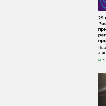
29 
Ро
пр
рег
пр
Под
эта
9