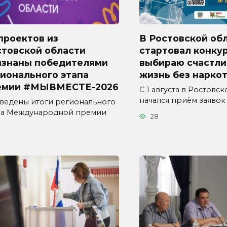
проектов из
В Ростовской об
стовской области
стартовал конкур
изнаны победителями
выбираю счастл
ионального этапа
жизнь без наркот
емии #МЫВМЕСТЕ-2026
С 1 августа в Ростовс
начался приём заявок
ведены итоги регионального
па Международной премии
28