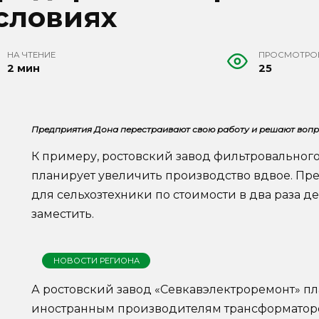
словиях
НА ЧТЕНИЕ
ПРОСМОТРО
2 мин
25
Предприятия Дона перестраивают свою работу и решают воп
К примеру, ростовский завод фильтровального
планирует увеличить производство вдвое. Пр
для сельхозтехники по стоимости в два раза д
заместить.
НОВОСТИ РЕГИОНА
А ростовский завод «Севкавэлектроремонт» пл
иностранным производителям трансформаторо