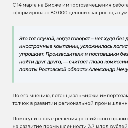
С 14 марта на Бирже импортозамещения работа
сформировано 80 000 ценовых запросов, а сум
Это тот случай, когда говорят – нет худа без
иностранные компании, усложнилась логист
упрощает. Производители и поставщики без
найти друг друга, — считает глава комисс
палаты Ростовской области Александр Неч
По его мнению, потенциал «Биржи импортоза
толчок в развитии региональной промышленн
Помогут и новые решения российского правит
на развитие промышленности 3,7 млрд рублей