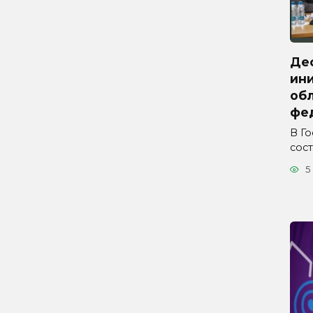
Де
ини
обл
фе
В Г
сос
5