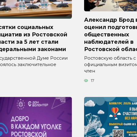
Александр Брод 
сятки социальных
оценил подготов
циатив из Ростовской
общественных
асти за 5 лет стали
наблюдателей в
деральными законами
Ростовской обла
осударственной Думе России
Ростовскую область с
тоялось заключительное
официальным визитом
член
17