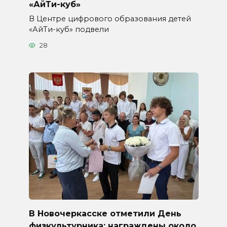
«АйТи-куб»
В Центре цифрового образования детей
«АйТи-куб» подвели
28
В Новочеркасске отметили День
физкультурника: награждены около