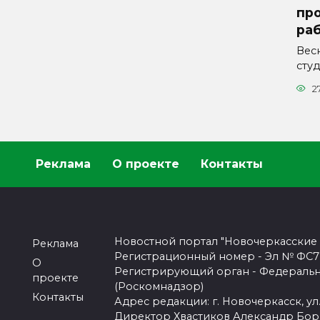
про
ра
Вес
сту
2
Реклама
О проекте
Контакты
Новостной портал "Новочеркасские
Реклама
Регистрационный номер - Эл № ФС77-
О
Регистрирующий орган - Федеральн
проекте
(Роскомнадзор)
Контакты
Адрес редакции: г. Новочеркасск, ул.
Директор Хвастиков Александр Бо