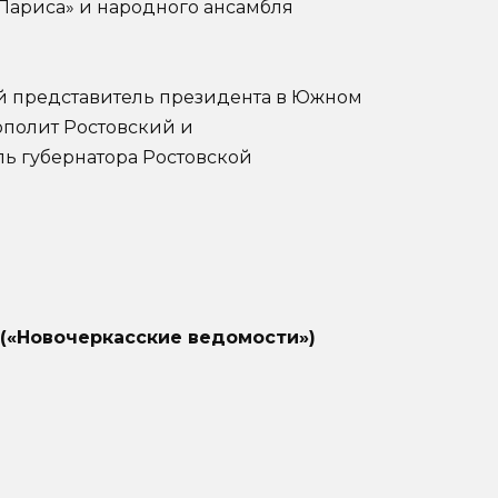
«Лариса» и народного ансамбля
й представитель президента в Южном
ополит Ростовский и
ль губернатора Ростовской
 («Новочеркасские ведомости»)