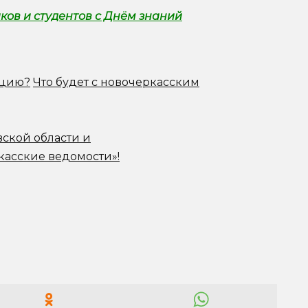
ов и студентов с Днём знаний
ацию?
Что будет с новочеркасским
вской области и
касские ведомости»!