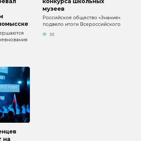
конкурса школьных
оевал
музеев
м
Российское общество «Знание»
номысске
подвело итоги Всероссийского
вершаются
35
ревнования
енцев
 на