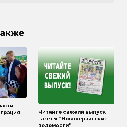
также
ласти
Читайте свежий выпуск
страция
газеты “Новочеркасские
ведомости”