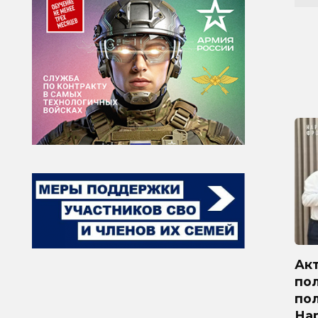
Ак
по
по
На