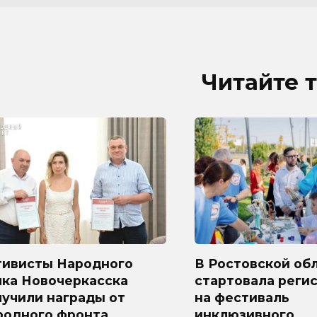
Читайте 
тивисты Народного
В Ростовской об
лка Новочеркасска
стартовала реги
лучили награды от
на фестиваль
родного фронта
инклюзивного