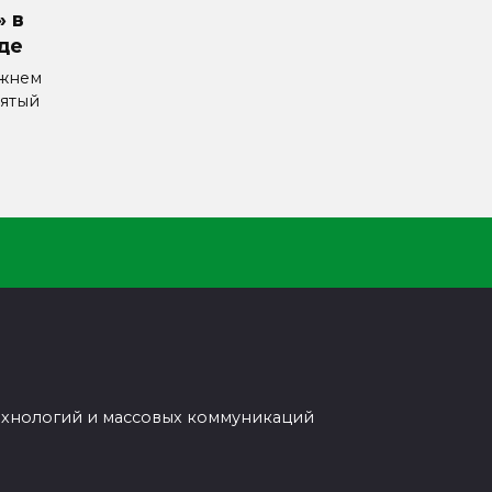
» в
де
ижнем
ятый
ехнологий и массовых коммуникаций