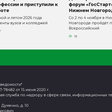
фессии и приступили к
форум «ГосСтарт
боте
Нижнем Новгоро
ной и летом 2026 года
Со 2 по 4 ноября в Н
денты вузов и колледжей
Новгороде пройдёт п
Всероссийский
7
19
 ведомости"
78482 от 15 июня 2020 г.
ая служба по надзору в сфере связи, информационных т
 Думенко, д. 10
рисович