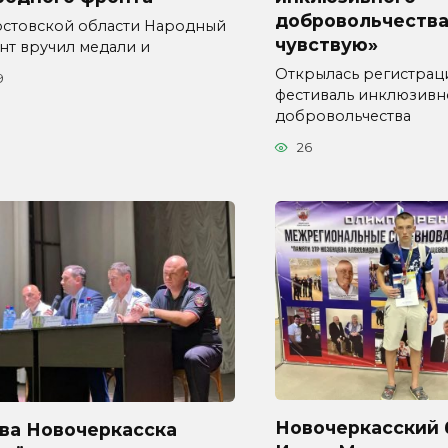
добровольчества
остовской области Народный
чувствую»
нт вручил медали и
Открылась регистрац
9
фестиваль инклюзивн
добровольчества
26
Новочеркасский 
ава Новочеркасска