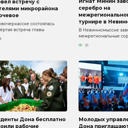
Игнат Минин зав
вёл встречу с
серебро на
телями микрорайона
межрегионально
ючевое
турнире в Невин
овочеркасске состоялась
ёртая встреча главы
В Невинномысске за
межрегиональные со
8
31
уденты Дона бесплатно
Молодых управл
воили рабочие
Дона приглашают