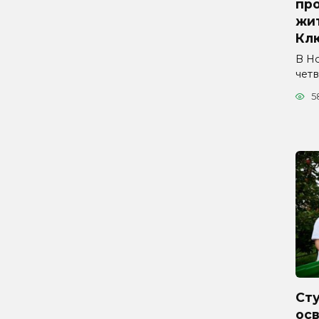
про
жи
Кл
В Н
четв
5
Ст
ос