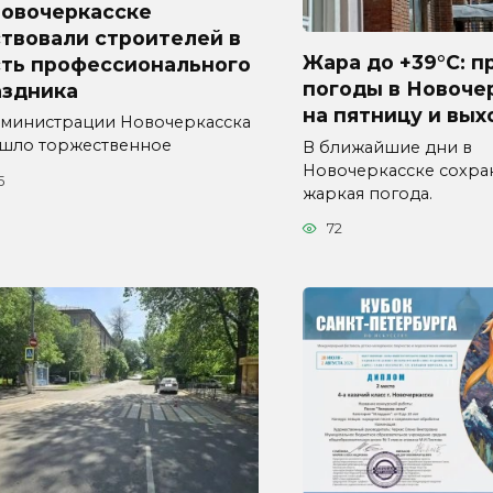
Новочеркасске
твовали строителей в
Жара до +39°C: п
сть профессионального
погоды в Новоче
аздника
на пятницу и вы
дминистрации Новочеркасска
шло торжественное
В ближайшие дни в
Новочеркасске сохра
5
жаркая погода.
72