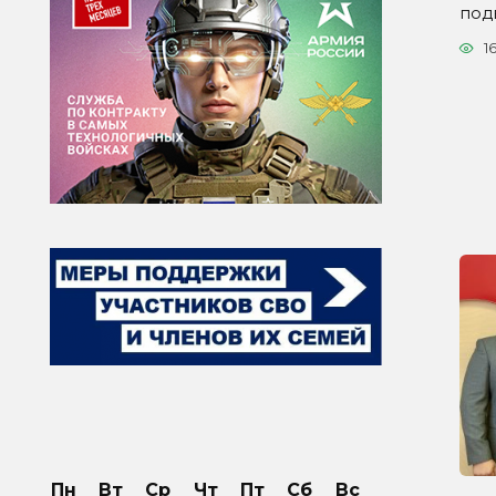
под
1
Пн
Вт
Ср
Чт
Пт
Сб
Вс