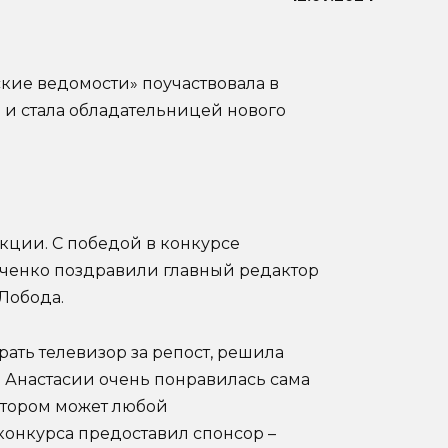
кие ведомости» поучаствовала в
 и стала обладательницей нового
ции. С победой в конкурсе
вченко поздравили главный редактор
Лобода.
ать телевизор за репост, решила
же Анастасии очень понравилась сама
отором может любой
конкурса предоставил спонсор –