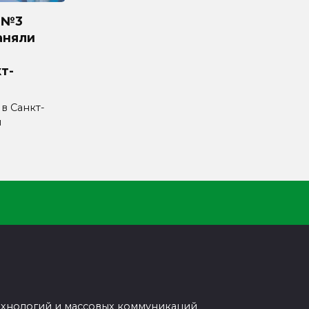
 №3
аняли
т-
 в Санкт-
л
ехнологий и массовых коммуникаций