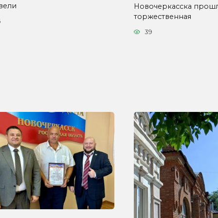
вели
Новочеркасска прош
торжественная
6
39