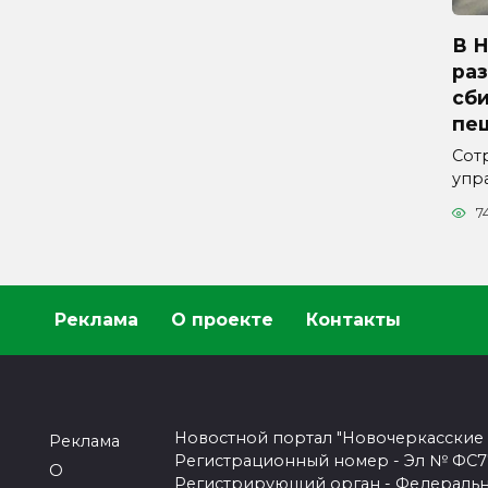
В 
ра
сб
пе
Сот
упр
7
Реклама
О проекте
Контакты
Новостной портал "Новочеркасские
Реклама
Регистрационный номер - Эл № ФС77-
О
Регистрирующий орган - Федеральн