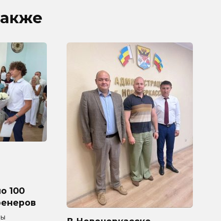
также
о 100
ренеров
мы