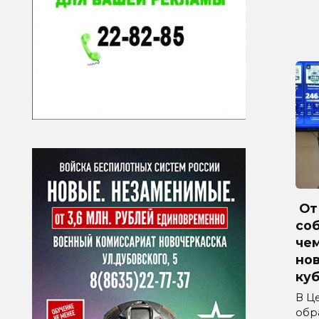
От 
соб
че
но
куб
В Ц
обр