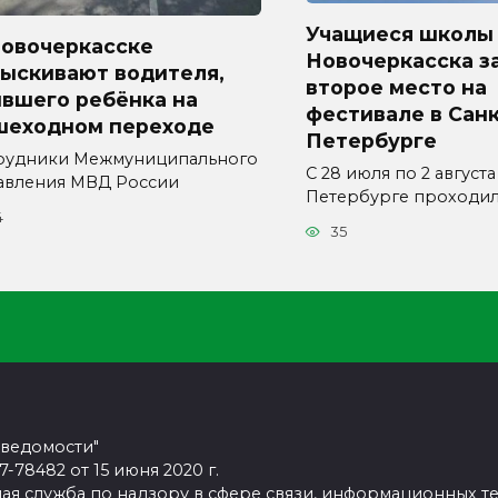
Учащиеся школы
Новочеркасске
Новочеркасска з
зыскивают водителя,
второе место на
ившего ребёнка на
фестивале в Санк
шеходном переходе
Петербурге
рудники Межмуниципального
С 28 июля по 2 августа
авления МВД России
Петербурге проходи
4
35
 ведомости"
78482 от 15 июня 2020 г.
ая служба по надзору в сфере связи, информационных т