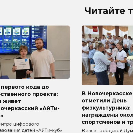
Читайте 
первого кода до
В Новочеркасске
ственного проекта:
отметили День
м живет
физкультурника:
вочеркасский «АйТи-
награждены окол
»
спортсменов и т
ентре цифрового
азования детей «АйТи-куб»
В зале городской Ду