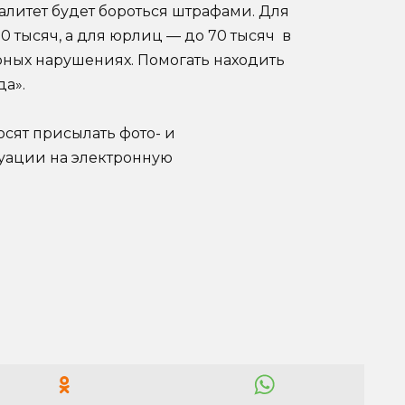
итет будет бороться штрафами. Для
30 тысяч, а для юрлиц — до 70 тысяч в
рных нарушениях. Помогать находить
а».
сят присылать фото- и
уации на электронную