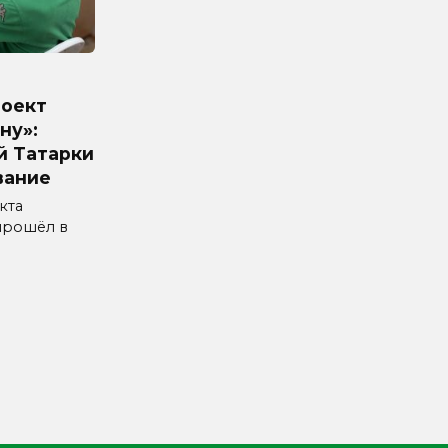
роект
ну»:
й Татарки
вание
кта
прошёл в