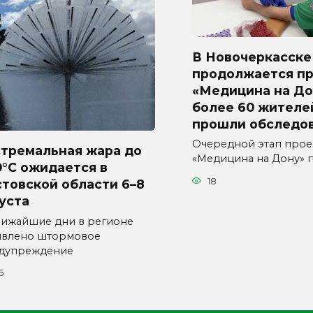
В Новочеркасске
продолжается п
«Медицина на До
более 60 жителе
прошли обследо
Очередной этап прое
стремальная жара до
«Медицина на Дону» 
°C ожидается в
18
товской области 6–8
уста
лижайшие дни в регионе
явлено штормовое
дупреждение
6