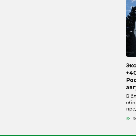
Эк
+40
Рос
авг
В б
объ
пре
3