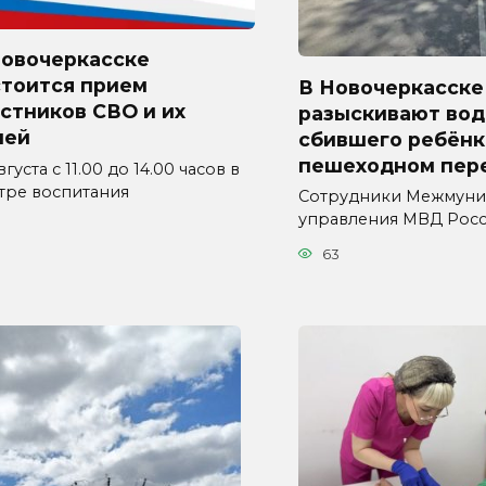
Новочеркасске
стоится прием
В Новочеркасске
стников СВО и их
разыскивают вод
мей
сбившего ребёнк
пешеходном пер
вгуста с 11.00 до 14.00 часов в
тре воспитания
Сотрудники Межмуни
управления МВД Рос
63