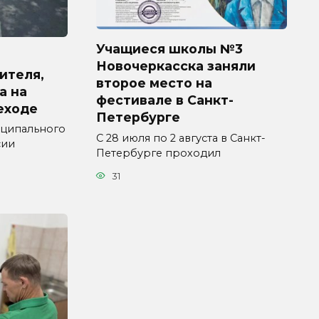
Учащиеся школы №3
Новочеркасска заняли
ителя,
второе место на
а на
фестивале в Санкт-
еходе
Петербурге
ципального
С 28 июля по 2 августа в Санкт-
сии
Петербурге проходил
31