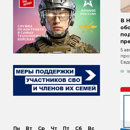
В 
об
по
пр
5 ав
про
Евд
1
Пн
Вт
Ср
Чт
Пт
Сб
Вс