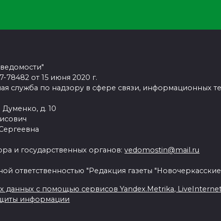
 ведомости"
78482 от 15 июня 2020 г.
ая служба по надзору в сфере связи, информационных т
 Думенко, д. 10
рисович
 Сергеевна
ра и государственных органов:
vedomostin@mail.ru
ной ответственностью "Редакция газеты "Новочеркасские
данных с помощью сервисов Yandex.Metrika, LiveInternet, 
ащиты информации