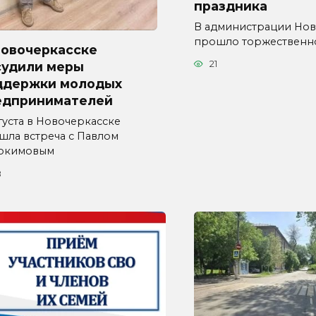
праздника
В администрации Нов
прошло торжественн
Новочеркасске
21
судили меры
ддержки молодых
едпринимателей
густа в Новочеркасске
шла встреча с Павлом
окимовым
8