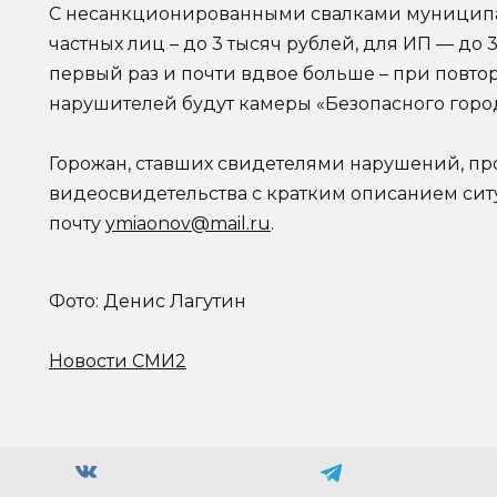
С несанкционированными свалками муниципал
частных лиц – до 3 тысяч рублей, для ИП — до 
первый раз и почти вдвое больше – при повто
нарушителей будут камеры «Безопасного город
Горожан, ставших свидетелями нарушений, про
видеосвидетельства с кратким описанием сит
почту
ymiaonov@mail.ru
.
Фото: Денис Лагутин
Новости СМИ2