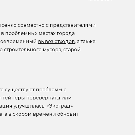
сенко совместно с представителями
в проблемных местах города.
своевременный
вывоз отходов
, а также
 строительного мусора, старой
то существуют проблемы с
контейнеры перевёрнуты или
уация улучшилась. «Экоград»
а, а в скором времени обновит