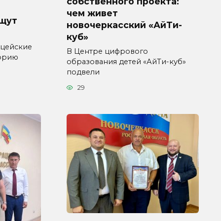
собственного проекта:
чем живет
ищут
новочеркасский «АйТи-
куб»
ицейские
В Центре цифрового
торию
образования детей «АйТи-куб»
подвели
29