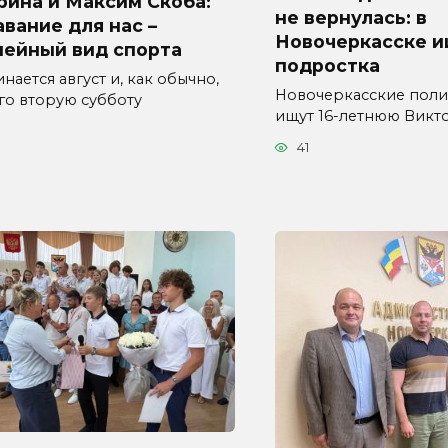
рина и Максим Скоба:
не вернулась: в
вание для нас –
Новочеркасске 
мейный вид спорта
подростка
нается август и, как обычно,
Новочеркасские пол
его вторую субботу
ищут 16-летнюю Вик
41