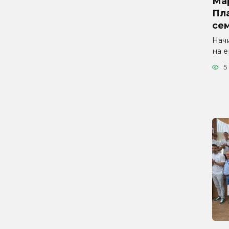
Ма
Пла
се
Начи
на 
5