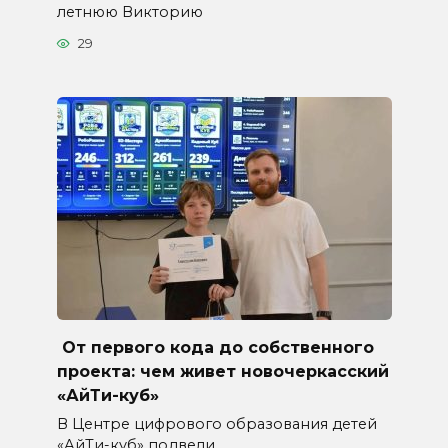
летнюю Викторию
29
От первого кода до собственного
проекта: чем живет новочеркасский
«АйТи-куб»
В Центре цифрового образования детей
«АйТи-куб» подвели