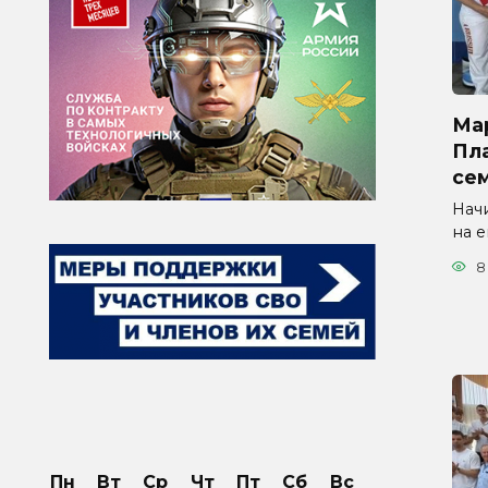
Ма
Пла
се
Начи
на 
8
Пн
Вт
Ср
Чт
Пт
Сб
Вс