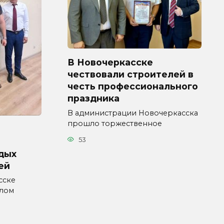
В Новочеркасске
чествовали строителей в
честь профессионального
праздника
В администрации Новочеркасска
прошло торжественное
53
дых
ей
сске
влом