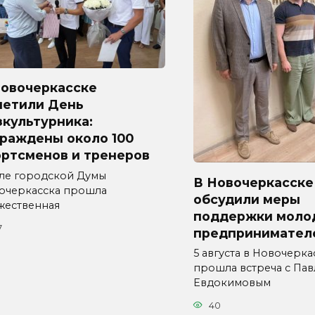
Новочеркасске
метили День
культурника:
граждены около 100
ортсменов и тренеров
але городской Думы
В Новочеркасске
очеркасска прошла
обсудили меры
жественная
поддержки моло
7
предпринимател
5 августа в Новочерка
прошла встреча с Па
Евдокимовым
40