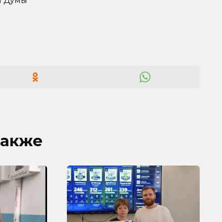
й Думы
также