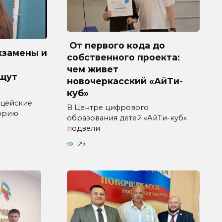
От первого кода до
кзамены и
собственного проекта:
чем живет
ищут
новочеркасский «АйТи-
куб»
ицейские
В Центре цифрового
торию
образования детей «АйТи-куб»
подвели
29