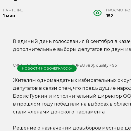
НА ЧТЕНИЕ
ПРОСМОТРО
1 мин
152
В единый день голосования 8 сентября в каза
дополнительные выборы депутатов по двум и
CREATOR: gd-jpeg v1.0 (using IJG JPEG v80), quality = 95
НОВОСТИ НОВОЧЕРКАССКА
Жителям одномандатных избирательных округо
депутатов в связи с тем, что предыдущие нар
Борис Гуркин и исполнительный директор ОО
в прошлом году победили на выборах в област
стали членами донского парламента.
Решение о назначении довыборов местные де