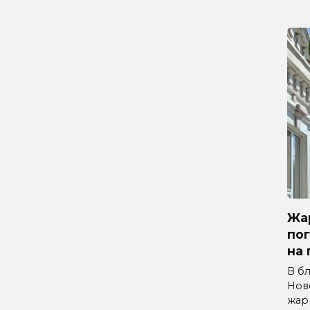
Жар
по
на 
В б
Нов
жар