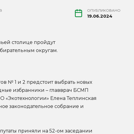
В
ОПУБЛИКОВАНО
19.06.2024
чьей столице пройдут
збирательным округам.
в № 1 и 2 предстоит выбрать новых
одные избранники – главврач БСМП
О «Экотехнологии» Елена Теплинская
ное законодательное собрание и
путаты приняли на 52-ом заседании