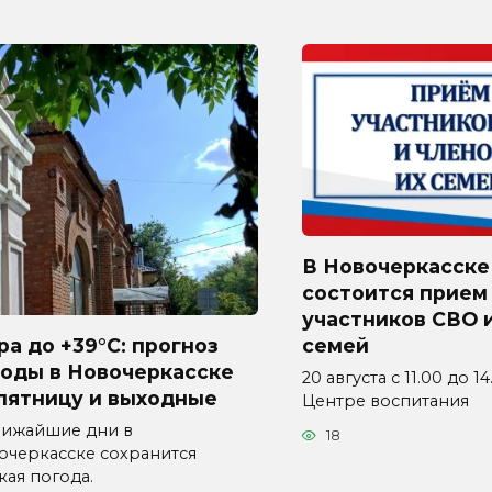
В Новочеркасске
состоится прием
участников СВО и
а до +39°C: прогноз
семей
годы в Новочеркасске
20 августа с 11.00 до 1
пятницу и выходные
Центре воспитания
лижайшие дни в
18
очеркасске сохранится
кая погода.