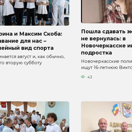
Пошла сдавать э
рина и Максим Скоба:
не вернулась: в
вание для нас –
Новочеркасске 
мейный вид спорта
подростка
нается август и, как обычно,
Новочеркасские пол
его вторую субботу
ищут 16-летнюю Вик
43